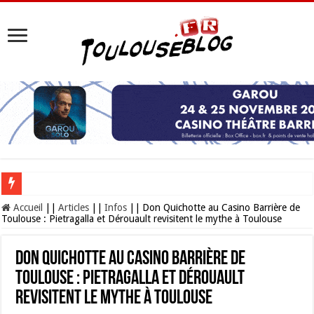
Les Nocturnes de la Cité de l’espace 2026 : l’événement incontournable de l’é
Accueil
||
Articles
||
Infos
||
Don Quichotte au Casino Barrière de
Toulouse : Pietragalla et Dérouault revisitent le mythe à Toulouse
Don Quichotte au Casino Barrière de
Toulouse : Pietragalla et Dérouault
revisitent le mythe à Toulouse