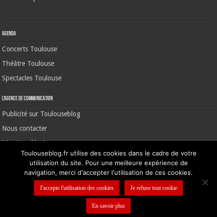
Agenda
Concerts Toulouse
Théâtre Toulouse
Spectacles Toulouse
L’agence de communication
Publicité sur Toulouseblog
Nous contacter
Mentions légales
Toulouseblog.fr utilise des cookies dans le cadre de votre
utilisation du site. Pour une meilleure expérience de
navigation, merci d'accepter l'utilisation de ces cookies.
©2006-2026 Toulouse Blog | CNIL N° 1391640
J'accepte l'utilisation des cookies
Je refuse tout cookie
En savoir plus
Nous contacter
-
Mentions légales