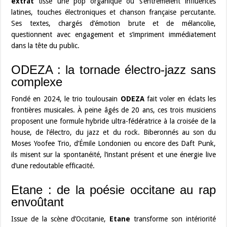
extrat
tisse une pop organique où s’entremêlent influences
latines, touches électroniques et chanson française percutante.
Ses textes, chargés d’émotion brute et de mélancolie,
questionnent avec engagement et s’impriment immédiatement
dans la tête du public.
ODEZA : la tornade électro-jazz sans
complexe
Fondé en 2024, le trio toulousain
ODEZA
fait voler en éclats les
frontières musicales. À peine âgés de 20 ans, ces trois musiciens
proposent une formule hybride ultra-fédératrice à la croisée de la
house, de l’électro, du jazz et du rock. Biberonnés au son du
Moses Yoofee Trio, d’Émile Londonien ou encore des Daft Punk,
ils misent sur la spontanéité, l’instant présent et une énergie live
d’une redoutable efficacité.
Etane : de la poésie occitane au rap
envoûtant
Issue de la scène d’Occitanie,
Etane
transforme son intériorité