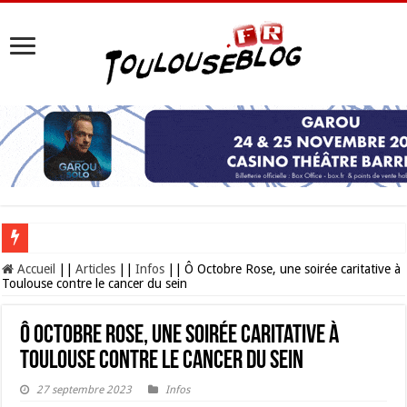
Les Nocturnes de la Cité de l’espace 2026 : l’événement incontournable de l’é
Accueil
||
Articles
||
Infos
||
Ô Octobre Rose, une soirée caritative à
Toulouse contre le cancer du sein
Ô Octobre Rose, une soirée caritative à
Toulouse contre le cancer du sein
27 septembre 2023
Infos