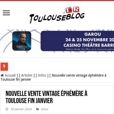
Les Nocturnes de la Cité de l’espace 2026 : l’événement incontournable de l’é
Accueil
||
Articles
||
Infos
||
Nouvelle vente vintage éphémère à
Toulouse fin janvier
Nouvelle vente vintage éphémère à
Toulouse fin janvier
18 janvier 2024
Infos