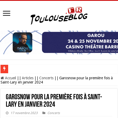
Les Nocturnes de la Cité de l’espace 2026 : l’événement incontournable de l’é
Accueil
||
Articles
||
Concerts
||
Garosnow pour la première fois à
Saint-Lary en janvier 2024
Garosnow pour la première fois à Saint-
Lary en janvier 2024
17 novembre 2023
Concerts