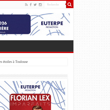
s étoiles à Toulouse