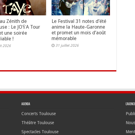
au Zénith de
Le Festival 31 notes d’été
use : Le JOŸA Tour
anime la Haute-Garonne
et promet un mois d’août
t une soirée
mémorable
iable !
31 juillet 2026
ût 2026
Agenda
L’agenc
Concerts Toulouse
Publi
Théâtre Toulouse
Nous
Spectacles Toulouse
Ment