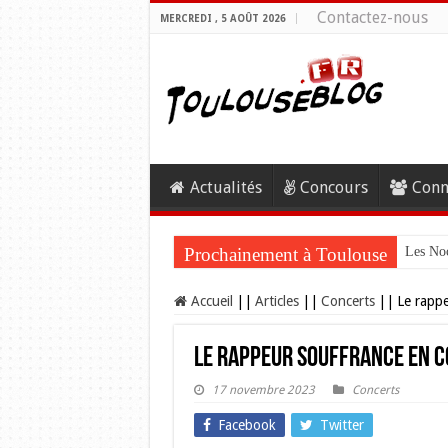
Contactez-nous
MERCREDI , 5 AOÛT 2026
Actualités
Concours
Conn
Prochainement à Toulouse
Les Noc
Accueil
||
Articles
||
Concerts
||
Le rappe
Le rappeur Souffrance en c
17 novembre 2023
Concerts
Facebook
Twitter