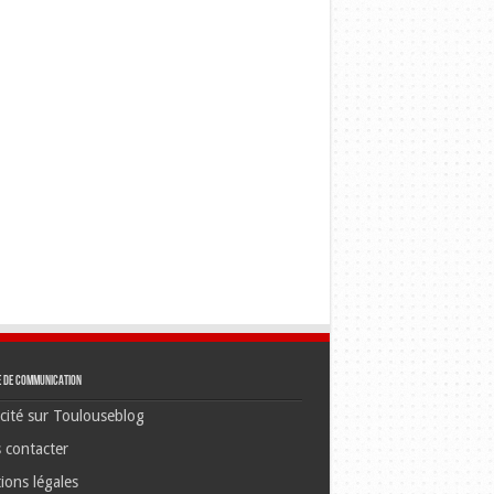
e de communication
cité sur Toulouseblog
 contacter
ions légales