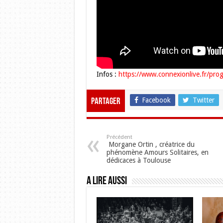
Infos :
https://www.connexionlive.fr/pro
Facebook
Twitter
Partager
Précédent
Morgane Ortin , créatrice du
phénomène Amours Solitaires, en
dédicaces à Toulouse
A lire aussi