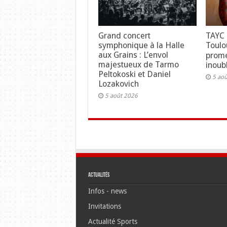
Grand concert
TAYC 
symphonique à la Halle
Toulo
aux Grains : L’envol
prome
majestueux de Tarmo
inoubl
Peltokoski et Daniel
5 ao
Lozakovich
5 août 2026
Actualités
Infos - news
Invitations
Actualité Sports