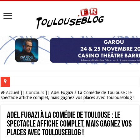
Les Nocturnes de la Cité de l’espace 2026 : l’événement incontournable de l’é
Accueil
||
Concours
||
Adel Fugazi à La Comédie de Toulouse : le
spectacle affiche complet, mais gagnez vos places avec Toulouseblog !
Adel Fugazi à La Comédie de Toulouse : le
spectacle affiche complet, mais gagnez vos
places avec Toulouseblog !