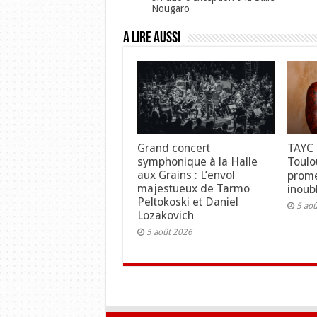
Nougaro
A lire aussi
Grand concert
TAYC 
symphonique à la Halle
Toulo
aux Grains : L’envol
prome
majestueux de Tarmo
inoubl
Peltokoski et Daniel
5 ao
Lozakovich
5 août 2026