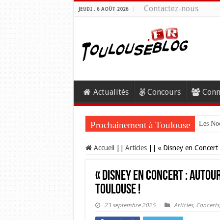
Contactez-nous
JEUDI , 6 AOÛT 2026
Actualités
Concours
Conn
Prochainement à Toulouse
Les Noc
Accueil
||
Articles
||
« Disney en Concert 
« Disney en Concert : Autour
Toulouse !
23 septembre 2025
Articles
,
Concerts