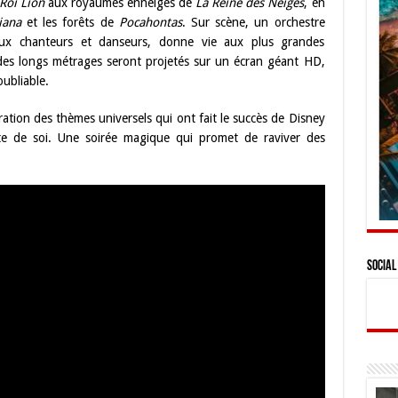
Roi Lion
aux royaumes enneigés de
La Reine des Neiges
, en
iana
et les forêts de
Pocahontas
. Sur scène, un orchestre
ux chanteurs et danseurs, donne vie aux plus grandes
 des longs métrages seront projetés sur un écran géant HD,
ubliable.
ration des thèmes universels qui ont fait le succès de Disney
uête de soi. Une soirée magique qui promet de raviver des
Social