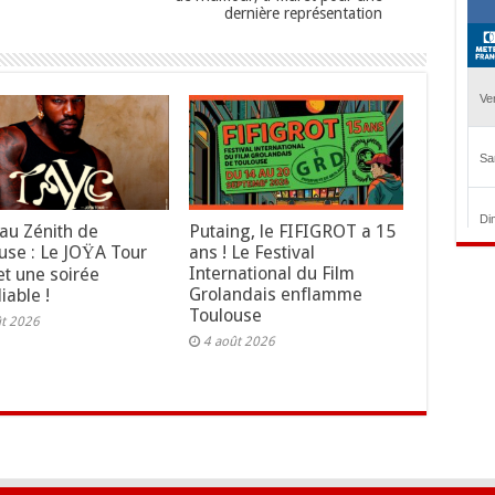
dernière représentation
au Zénith de
Putaing, le FIFIGROT a 15
use : Le JOŸA Tour
ans ! Le Festival
International du Film
t une soirée
Grolandais enflamme
iable !
Toulouse
ût 2026
4 août 2026