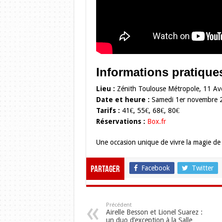
Informations pratique
Lieu :
Zénith Toulouse Métropole, 11 A
Date et heure :
Samedi 1er novembre 
Tarifs :
41€, 55€, 68€, 80€
Réservations :
Box.fr
Une occasion unique de vivre la magie d
Facebook
Twitter
Partager
Précédent
Airelle Besson et Lionel Suarez :
un duo d’exception à la Salle