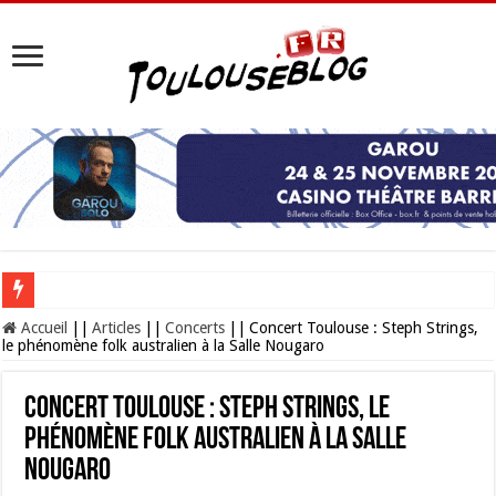
Les Nocturnes de la Cité de l’espace 2026 : l’événement incontournable de l’é
Accueil
||
Articles
||
Concerts
||
Concert Toulouse : Steph Strings,
le phénomène folk australien à la Salle Nougaro
Concert Toulouse : Steph Strings, le
phénomène folk australien à la Salle
Nougaro