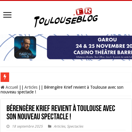
Les Nocturnes de la Cité de l’espace 2026 : l’événement incontournable de l’é
Accueil
||
Articles
||
Bérengère Krief revient à Toulouse avec son
nouveau spectacle !
Bérengère Krief revient à Toulouse avec
son nouveau spectacle !
18 septembre 2025
Articles
,
Spectacles