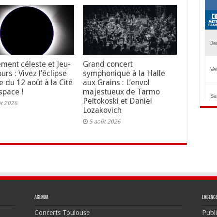
ment céleste et Jeu-
Grand concert
rs : Vivez l’éclipse
symphonique à la Halle
e du 12 août à la Cité
aux Grains : L’envol
space !
majestueux de Tarmo
Peltokoski et Daniel
ût 2026
Lozakovich
5 août 2026
Agenda
L’agenc
Concerts Toulouse
Publi