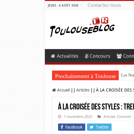
Contactez-nous
JEUDI , 6 AOÛT 2026
Actualités
Concours
Conn
Prochainement à Toulouse
Les Noc
Accueil
||
Articles
||
À LA CROISÉE DES
À LA CROISÉE DES STYLES : TR
7 novembre 2025
Articles
,
Concerts
Facebook
Twitter