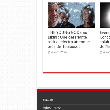
THE YOUNG GODS au
Événe
Bikini : Une déferlante
Concou
rock et électro attendue
solair
près de Toulouse !
de l’E
6 août 2026
6 ao
Actualités
Infos - news