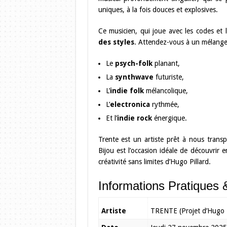
uniques, à la fois douces et explosives.
Ce musicien, qui joue avec les codes et 
des styles
. Attendez-vous à un mélange 
Le
psych-folk
planant,
La
synthwave
futuriste,
L’
indie folk
mélancolique,
L’
electronica
rythmée,
Et l’
indie rock
énergique.
Trente est un artiste prêt à nous tran
Bijou est l’occasion idéale de découvrir e
créativité sans limites d’Hugo Pillard.
Informations Pratiques 
Artiste
TRENTE (Projet d’Hugo P