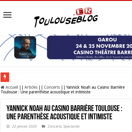
Les Nocturnes de la Cité de l’espace 2026 : l’événement incontournable de l’é
Accueil
||
Articles
||
Concerts
||
Yannick Noah au Casino Barrière
Toulouse : Une parenthèse acoustique et intimiste
Yannick Noah au Casino Barrière Toulouse :
Une parenthèse acoustique et intimiste
22 janvier 2026
Concerts
,
Spectacles