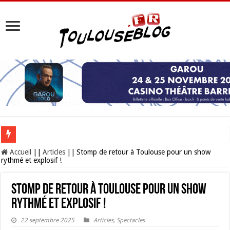
Les Nocturnes de la Cité de l’espace 2026 : l’événement incontournable de l’é
Accueil
||
Articles
||
Stomp de retour à Toulouse pour un show
rythmé et explosif !
Stomp de retour à Toulouse pour un show
rythmé et explosif !
22 septembre 2025
Articles
,
Spectacles