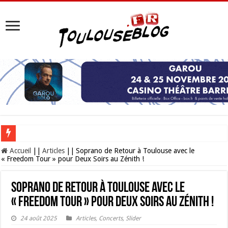
Les Nocturnes de la Cité de l’espace 2026 : l’événement incontournable de l’é
Accueil
||
Articles
||
Soprano de Retour à Toulouse avec le
« Freedom Tour » pour Deux Soirs au Zénith !
Soprano de Retour à Toulouse avec le
« Freedom Tour » pour Deux Soirs au Zénith !
24 août 2025
Articles
,
Concerts
,
Slider