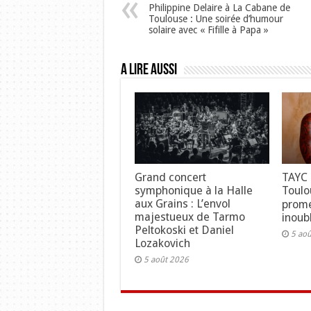
Philippine Delaire à La Cabane de
Toulouse : Une soirée d’humour
solaire avec « Fifille à Papa »
A lire aussi
Grand concert
TAYC 
symphonique à la Halle
Toulo
aux Grains : L’envol
prome
majestueux de Tarmo
inoubl
Peltokoski et Daniel
5 ao
Lozakovich
5 août 2026