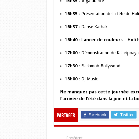
15h35 :
Yoga du rire
16h35 :
Présentation de la fête de Holi
16h37 :
Danse Kathak
16h40 :
Lancer de couleurs – Holi 
17h00 :
Démonstration de Kalarippayat 
17h30 :
Flashmob Bollywood
18h00 :
DJ Music
Ne manquez pas cette journée excep
l’arrivée de l’été dans la joie et la
Facebook
Twitter
Partager
Précédent