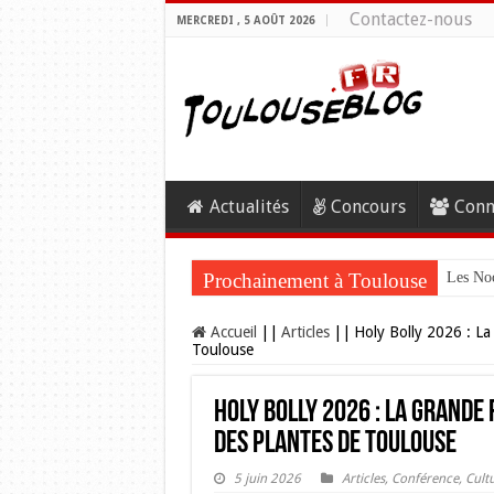
Contactez-nous
MERCREDI , 5 AOÛT 2026
Actualités
Concours
Conn
Prochainement à Toulouse
Les Noc
Accueil
||
Articles
||
Holy Bolly 2026 : La
Toulouse
Holy Bolly 2026 : La grande
des Plantes de Toulouse
5 juin 2026
Articles
,
Conférence
,
Cult