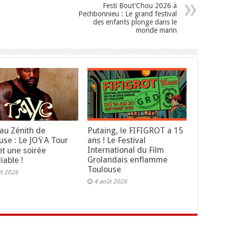
Festi Bout’Chou 2026 à
Pechbonnieu : Le grand festival
des enfants plonge dans le
monde marin
au Zénith de
Putaing, le FIFIGROT a 15
use : Le JOŸA Tour
ans ! Le Festival
International du Film
t une soirée
Grolandais enflamme
iable !
Toulouse
ût 2026
4 août 2026