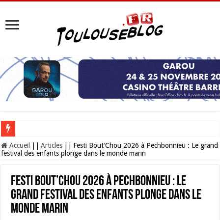
Les Nocturnes de la Cité de l’espace 2026 : l’événement incontournable de l’é
Accueil
||
Articles
||
Festi Bout’Chou 2026 à Pechbonnieu : Le grand
festival des enfants plonge dans le monde marin
Festi Bout’Chou 2026 à Pechbonnieu : Le
grand festival des enfants plonge dans le
monde marin