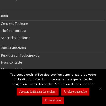
Agenda
Concerts Toulouse
Théâtre Toulouse
Spectacles Toulouse
L’agence de communication
Publicité sur Toulouseblog
Nous contacter
Mentions légales
Toulouseblog.fr utilise des cookies dans le cadre de votre
utilisation du site. Pour une meilleure expérience de
navigation, merci d'accepter l'utilisation de ces cookies.
©2006-2026 Toulouse Blog | CNIL N° 1391640
J'accepte l'utilisation des cookies
Je refuse tout cookie
En savoir plus
Nous contacter
-
Mentions légales