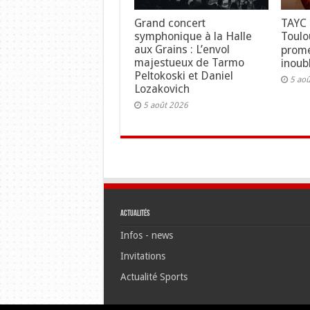
Grand concert
TAYC 
symphonique à la Halle
Toulo
aux Grains : L’envol
prome
majestueux de Tarmo
inoubl
Peltokoski et Daniel
5 ao
Lozakovich
5 août 2026
Actualités
Infos - news
Invitations
Actualité Sports