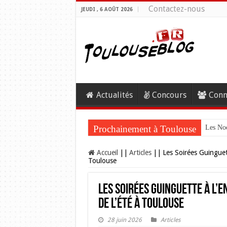
Contactez-nous
JEUDI , 6 AOÛT 2026
Actualités
Concours
Conn
Prochainement à Toulouse
Les Noc
Accueil
||
Articles
||
Les Soirées Guinguett
Toulouse
Les Soirées Guinguette à L’E
de l’été à Toulouse
28 juin 2026
Articles