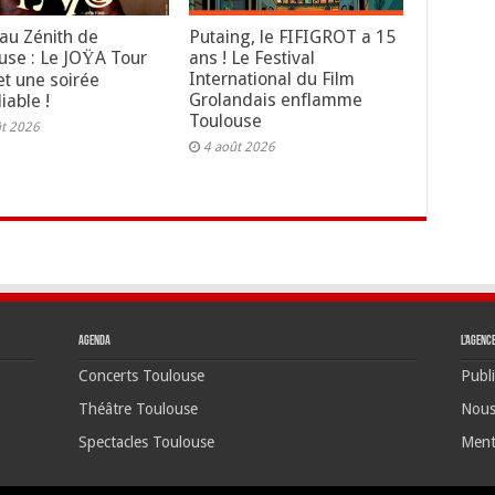
au Zénith de
Putaing, le FIFIGROT a 15
use : Le JOŸA Tour
ans ! Le Festival
International du Film
t une soirée
Grolandais enflamme
iable !
Toulouse
ût 2026
4 août 2026
Agenda
L’agenc
Concerts Toulouse
Publi
Théâtre Toulouse
Nous
Spectacles Toulouse
Ment