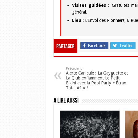
Visites guidées :
Gratuites mais
général.
Lieu :
L’Envol des Pionniers, 6 Rue
Facebook
Twitter
Partager
Précédent
Alerte Canicule : La Gayguette et
La Qlub enflamment Le Petit
Bikini avec la Pool Party « Écran
Total #1 » !
A lire aussi