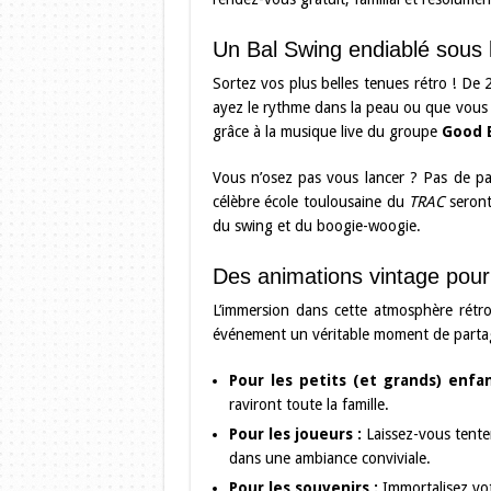
Un Bal Swing endiablé sous l
Sortez vos plus belles tenues rétro ! De
ayez le rythme dans la peau ou que vous s
grâce à la musique live du groupe
Good E
Vous n’osez pas vous lancer ? Pas de pa
célèbre école toulousaine du
TRAC
seront
du swing et du boogie-woogie.
Des animations vintage pour 
L’immersion dans cette atmosphère rétro
événement un véritable moment de parta
Pour les petits (et grands) enfan
raviront toute la famille.
Pour les joueurs :
Laissez-vous tenter
dans une ambiance conviviale.
Pour les souvenirs :
Immortalisez vot