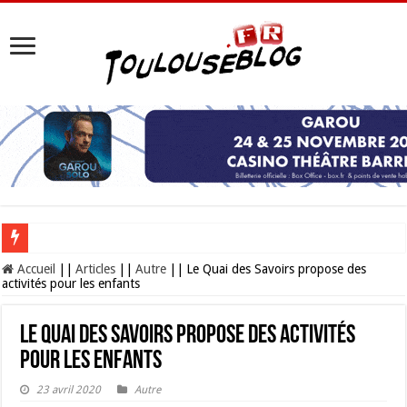
Les Nocturnes de la Cité de l’espace 2026 : l’événement incontournable de l’é
Accueil
||
Articles
||
Autre
||
Le Quai des Savoirs propose des
activités pour les enfants
Le Quai des Savoirs propose des activités
pour les enfants
23 avril 2020
Autre