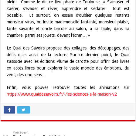
plein. Comme le dit ce lieu phare de Toulouse, « S’amuser et
s’aérer, s’évader et rêver, apprendre et s’éclater… tout est
possible. Et surtout, on essaie d’oublier quelques instants
monsieur virus, on invite mademoiselle fantaisie, monsieur plaisir,
tante savante et oncle bricole au salon, à sa table, dans sa
chambre, parmi ses jouets, devant l’écran… »
Le Quai des Savoirs propose des collages, des découpages, des
défis mais aussi de la lecture. Sur ce dernier point, le Quai
s’associe avec les éditions Plume de carotte pour offrir des livres
en accès libres pour explorer le vaste monde des émotions, du
vent, des cinq sens…
Enfin, vous pouvez retrouver toutes les animations sur
https://www.quaidessavoirs.fr/-/les-sciences-a-la-maison-v2
Précédent