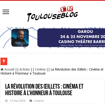
Les Nocturnes de la Cité de l’espace 2026 : l’événement incontournable de l’é
Accueil
||
Articles
||
Cinéma
||
La Révolution des Œillets : Cinéma et
Histoire à l’Honneur à Toulouse
La Révolution des Œillets : Cinéma et
Histoire à l’Honneur à Toulouse
13 mai 2024
Cinéma