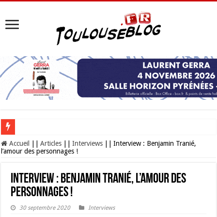
Toulouse Plages 2026 : votre oasis estivale gratuite au bord de la Garonne
Accueil
||
Articles
||
Interviews
||
Interview : Benjamin Tranié,
l’amour des personnages !
Interview : Benjamin Tranié, l’amour des
personnages !
30 septembre 2020
Interviews