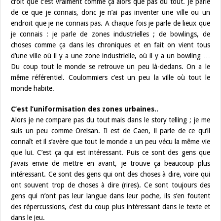
croit que c’est vraiment comme ça alors que pas du tout. Je parle
de ce que je connais, donc je n’ai pas inventer une ville ou un
endroit que je ne connais pas. A chaque fois je parle de lieux que
je connais : je parle de zones industrielles ; de bowlings, de
choses comme ça dans les chroniques et en fait on vient tous
d’une ville où il y a une zone industrielle, où il y a un bowling …
Du coup tout le monde se retrouve un peu là-dedans. On a le
même référentiel. Coulommiers c’est un peu la ville où tout le
monde habite.
C’est l’uniformisation des zones urbaines..
Alors je ne compare pas du tout mais dans le story telling ; je me
suis un peu comme Orelsan. Il est de Caen, il parle de ce qu’il
connaît et il s’avère que tout le monde a un peu vécu la même vie
que lui. C’est ça qui est intéressant. Puis ce sont des gens que
j’avais envie de mettre en avant, je trouve ça beaucoup plus
intéressant. Ce sont des gens qui ont des choses à dire, voire qui
ont souvent trop de choses à dire (rires). Ce sont toujours des
gens qui n’ont pas leur langue dans leur poche, ils s’en foutent
des répercussions, c’est du coup plus intéressant dans le texte et
dans le jeu.