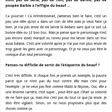
Donc pas de série, pas de film, pas de dérivé, pas de
poupée Barbie à l’effigie du beauf …
Ca pourrait ! Ca m’intéresserait, j’aimerais bien le faire, c’est un
peu une idée qu’on a dans un coin de tête mais je veux faire ça
bien. Je n’ai pas envie de me lancer là-dedans sans que ce soit LA
bonne idée ou LE bon truc. Mais je pense que le personnage n’est
pas encore assez marqué ou connu pour me lancer dans un truc
aussi balaise. C’est une volonté après je n’ai pas non plus envie de
trop gaver les gens avec ce personnage. Et je ne veux pas être le
comique d’un seul personnage.
Penses-tu difficile de sortir de l’étiquette du beauf ?
C’est très difficile. A chaque fois je prends un exemple, la pauvre
parce que ce n’est pas du tout contre elle mais c’est pour
l’exemple : je ne veux pas finir comme Mado la Niçoise,. Oui, elle a
une énorme carrière, c’est super , peut-être que c’était sa volonté
de ne faire que ça, mais moi c’est pas du tout ce que j’ai envie. Je
dois être vigilant. Sinon, on ne nous proposera plus que des
choses comme ça.