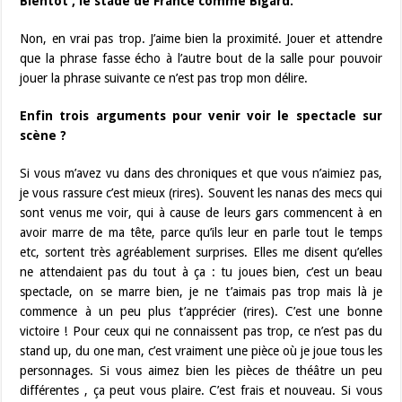
Bientôt , le stade de France comme Bigard.
Non, en vrai pas trop. J’aime bien la proximité. Jouer et attendre
que la phrase fasse écho à l’autre bout de la salle pour pouvoir
jouer la phrase suivante ce n’est pas trop mon délire.
Enfin trois arguments pour venir voir le spectacle sur
scène ?
Si vous m’avez vu dans des chroniques et que vous n’aimiez pas,
je vous rassure c’est mieux (rires). Souvent les nanas des mecs qui
sont venus me voir, qui à cause de leurs gars commencent à en
avoir marre de ma tête, parce qu’ils leur en parle tout le temps
etc, sortent très agréablement surprises. Elles me disent qu’elles
ne attendaient pas du tout à ça : tu joues bien, c’est un beau
spectacle, on se marre bien, je ne t’aimais pas trop mais là je
commence à un peu plus t’apprécier (rires). C’est une bonne
victoire ! Pour ceux qui ne connaissent pas trop, ce n’est pas du
stand up, du one man, c’est vraiment une pièce où je joue tous les
personnages. Si vous aimez bien les pièces de théâtre un peu
différentes , ça peut vous plaire. C’est frais et nouveau. Si vous