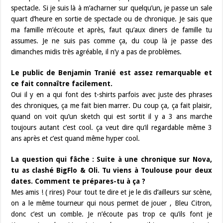
spectacle. Si je suis là à m’acharner sur quelqu’un, je passe un sale
quart d’heure en sortie de spectacle ou de chronique. Je sais que
ma famille m’écoute et après, faut qu’aux diners de famille tu
assumes. Je ne suis pas comme ça, du coup là je passe des
dimanches midis très agréable, il n’y a pas de problèmes.
Le public de Benjamin Tranié est assez remarquable et
ce fait connaître facilement.
Oui il y en a qui font des t-shirts parfois avec juste des phrases
des chroniques, ça me fait bien marrer. Du coup ça, ça fait plaisir,
quand on voit qu’un sketch qui est sortit il y a 3 ans marche
toujours autant c’est cool. ça veut dire qu’il regardable même 3
ans après et c’est quand même hyper cool.
La question qui fâche : Suite à une chronique sur Nova,
tu as clashé BigFlo & Oli. Tu viens à Toulouse pour deux
dates. Comment te prépares-tu à ça ?
Mes amis ! ( rires) Pour tout te dire et je le dis d’ailleurs sur scène,
on a le même tourneur qui nous permet de jouer , Bleu Citron,
donc c’est un comble. Je n’écoute pas trop ce qu’ils font je