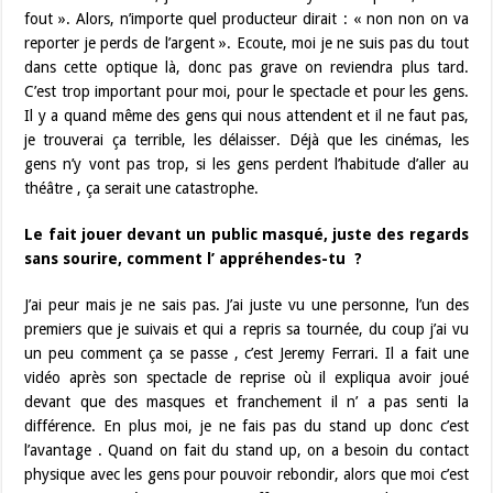
fout ». Alors, n’importe quel producteur dirait : « non non on va
reporter je perds de l’argent ». Ecoute, moi je ne suis pas du tout
dans cette optique là, donc pas grave on reviendra plus tard.
C’est trop important pour moi, pour le spectacle et pour les gens.
Il y a quand même des gens qui nous attendent et il ne faut pas,
je trouverai ça terrible, les délaisser. Déjà que les cinémas, les
gens n’y vont pas trop, si les gens perdent l’habitude d’aller au
théâtre , ça serait une catastrophe.
Le fait jouer devant un public masqué, juste des regards
sans sourire, comment l’ appréhendes-tu ?
J’ai peur mais je ne sais pas. J’ai juste vu une personne, l’un des
premiers que je suivais et qui a repris sa tournée, du coup j’ai vu
un peu comment ça se passe , c’est Jeremy Ferrari. Il a fait une
vidéo après son spectacle de reprise où il expliqua avoir joué
devant que des masques et franchement il n’ a pas senti la
différence. En plus moi, je ne fais pas du stand up donc c’est
l’avantage . Quand on fait du stand up, on a besoin du contact
physique avec les gens pour pouvoir rebondir, alors que moi c’est