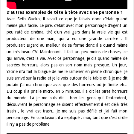
D’autres exemples de tête à tête avec une personne ?
Avec Seth Gueko, il savait ce que je faisais donc c’était quand
même plus facile. Le pire, c’était avec mon personnage d’agent un
peu raté de cinéma, tiré d’un vrai gars dans la vraie vie qui est
producteur de one man, qui a eu une grande carrière . Il
produisait Bigard au meilleur de sa forme donc il a quand même
un très beau CV. Maintenant, il fait un peu moins de choses, ce
qui arrive, c’est la vie. Avec ce personnage, je dis quand même de
sacrées horreurs, alors pas en son nom mais presque. Un jour,
Yacine m’a fait la blague de me le ramener en pleine chronique. Je
suis arrivé sur la radio et je le vois autour de la table et là je me dit
putain j’ai ma chronique avec que des horreurs où je l’imite etc..
Du coup il a pris le micro, en 5 minutes, il a dit les pires horreurs
du monde. Là je me suis dit : bon les gens qui l’entendent,
découvrent le personnage se disent effectivement il est déjà très
trash , le vrai est trash.. Je me suis pas défilé et j’ai fait mon
personnage. En conclusion, il a expliqué : moi, tant que c’est drôle
il n’y a pas de problème.