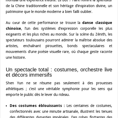
mondial une expérience inédite. Le but ? Faire revivre la splendeur
de la Chine traditionnelle et son héritage d’inspiration divine, un
patrimoine que le monde moderne a bien failli oublier.
Au cœur de cette performance se trouve la
danse classique
chinoise
, l’un des systèmes d’expression corporelle les plus
exigeants et les plus riches au monde. Sur la scène du Zénith, les
spectateurs toulousains pourront admirer la maîtrise absolue des
artistes, enchaînant pirouettes, bonds spectaculaires et
mouvements d’une poésie visuelle rare, où chaque geste raconte
une histoire.
Un spectacle total : costumes, orchestre live
et décors immersifs
Shen Yun ne se résume pas seulement à des prouesses
athlétiques ; c’est une véritable symphonie pour les sens qui
emporte le public dès le lever du rideau.
Des costumes éblouissants :
Les centaines de costumes,
confectionnés avec une minutie artisanale, illustrent les tenues
des différentes dynasties impériales. Des robes flottantes des