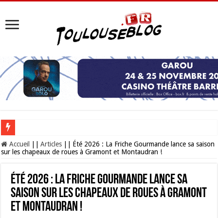
Les Nocturnes de la Cité de l’espace 2026 : l’événement incontournable de l’é
Accueil
||
Articles
||
Été 2026 : La Friche Gourmande lance sa saison
sur les chapeaux de roues à Gramont et Montaudran !
Été 2026 : La Friche Gourmande lance sa
saison sur les chapeaux de roues à Gramont
et Montaudran !