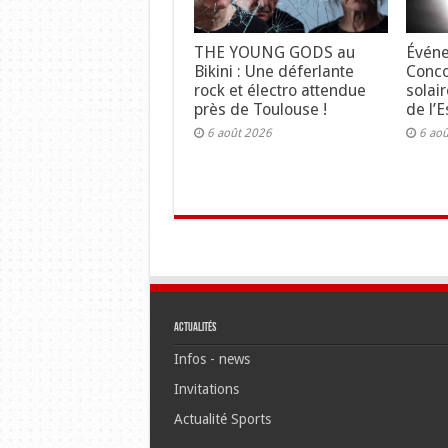
THE YOUNG GODS au
Événe
Bikini : Une déferlante
Concou
rock et électro attendue
solair
près de Toulouse !
de l’E
6 août 2026
6 ao
Actualités
Infos - news
Invitations
Actualité Sports