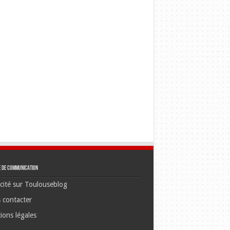
e de communication
cité sur Toulouseblog
 contacter
ions légales