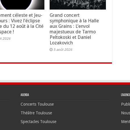
ment céleste et Jeu-
Grand concert
rs : Vivez l’éclipse
symphonique à la Halle
e du 12 août à la Cité
aux Grains : L’envol
space !
majestueux de Tarmo
Peltokoski et Daniel
ût 2026
Lozakovich
5 août 2026
Agenda
L’agenc
Concerts Toulouse
Publi
Théâtre Toulouse
Nous
Spectacles Toulouse
Ment