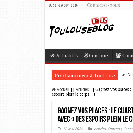
Contactez-nous
JEUDI , 6 AOÛT 2026
Actualités
Concours
Conn
Prochainement à Toulouse
Les Noc
Accueil
||
Articles
||
Gagnez vos places : 
espoirs plein le corps » !
Gagnez vos places : Le Cuar
avec « Des espoirs plein le c
12 mai 2026
Articles
,
Concerts
,
Conco