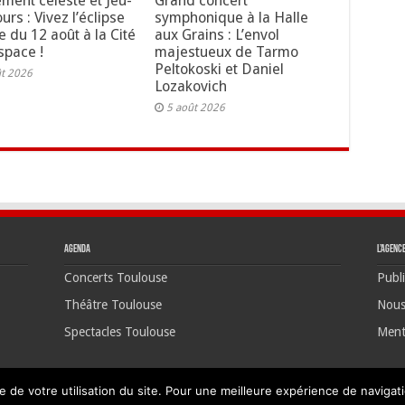
ment céleste et Jeu-
Grand concert
rs : Vivez l’éclipse
symphonique à la Halle
e du 12 août à la Cité
aux Grains : L’envol
space !
majestueux de Tarmo
Peltokoski et Daniel
ût 2026
Lozakovich
5 août 2026
Agenda
L’agenc
Concerts Toulouse
Publi
Théâtre Toulouse
Nous
Spectacles Toulouse
Ment
e de votre utilisation du site. Pour une meilleure expérience de navigatio