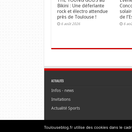
THE YOUNG GODS au
Événe
Bikini : Une déferlante
Concou
rock et électro attendue
solair
près de Toulouse !
de l’E
6 août 2026
6 ao
Actualités
Infos - news
Invitations
Actualité Sports
Toulouseblog.fr utilise des cookies dans le cadr