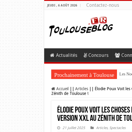
Contactez-nous
JEUDI , 6 AOÛT 2026
Actualités
Concours
Conn
Prochainement à Toulouse
Les Noc
Accueil
||
Articles
||
Élodie Poux Voit les
Zénith de Toulouse !
Élodie Poux Voit les Choses
Version XXL au Zénith de Tou
21 juillet 2025
Articles
,
Spectacles