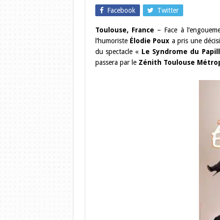
Facebook
Twitter
Toulouse, France
– Face à l’engoueme
l’humoriste
Élodie Poux
a pris une décisi
du spectacle «
Le Syndrome du Papil
passera par le
Zénith Toulouse Métrop