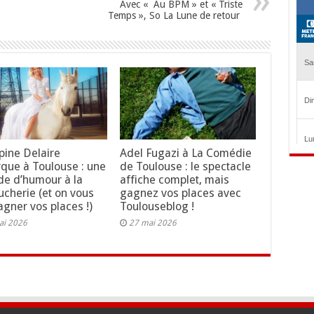
Avec « Au BPM » et « Triste
Temps », So La Lune de retour
ppine Delaire
Adel Fugazi à La Comédie
que à Toulouse : une
de Toulouse : le spectacle
de d’humour à la
affiche complet, mais
ucherie (et on vous
gagnez vos places avec
gagner vos places !)
Toulouseblog !
ai 2026
27 mai 2026