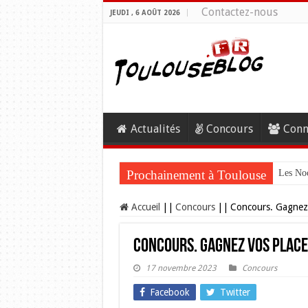
Contactez-nous
JEUDI , 6 AOÛT 2026
Actualités
Concours
Conn
Prochainement à Toulouse
Les Noc
Accueil
||
Concours
||
Concours. Gagnez 
Concours. Gagnez vos places
17 novembre 2023
Concours
Facebook
Twitter