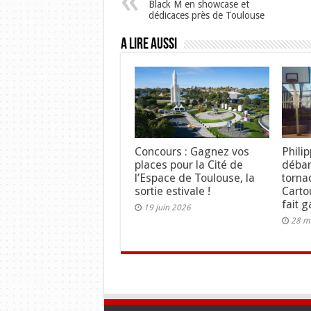
Black M en showcase et
dédicaces près de Toulouse
A lire aussi
Concours : Gagnez vos
Phili
places pour la Cité de
débar
l’Espace de Toulouse, la
torna
sortie estivale !
Carto
fait 
19 juin 2026
28 m