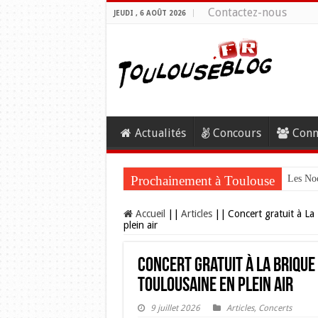
Contactez-nous
JEUDI , 6 AOÛT 2026
Actualités
Concours
Conn
Prochainement à Toulouse
Les Noc
Accueil
||
Articles
||
Concert gratuit à La
plein air
Concert gratuit à La Brique
toulousaine en plein air
9 juillet 2026
Articles
,
Concerts