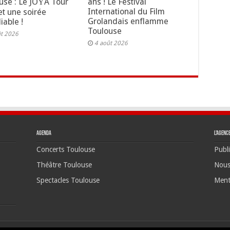
use : Le JOŸA Tour
ans ! Le Festival
International du Film
t une soirée
Grolandais enflamme
iable !
Toulouse
ût 2026
4 août 2026
Agenda
L’agenc
Concerts Toulouse
Publi
Théâtre Toulouse
Nous
Spectacles Toulouse
Ment