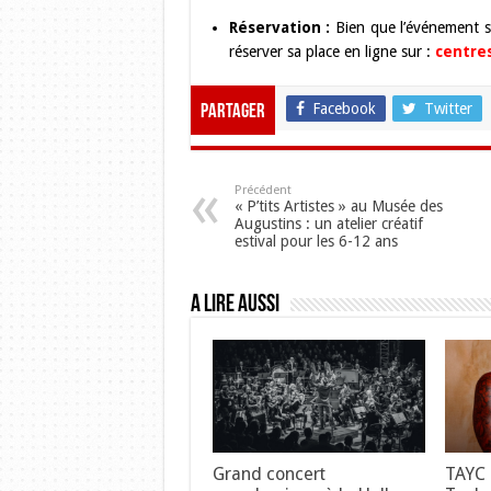
Réservation :
Bien que l’événement soi
réserver sa place en ligne sur :
centres
Facebook
Twitter
Partager
Précédent
« P’tits Artistes » au Musée des
Augustins : un atelier créatif
estival pour les 6-12 ans
A lire aussi
Grand concert
TAYC 