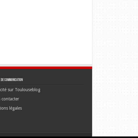
e de communication
cité sur Toulouseblog
 contacter
ions légales