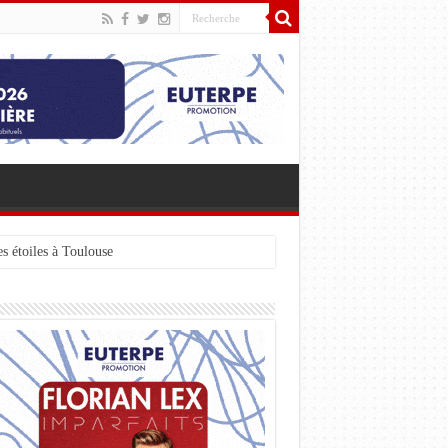
s étoiles à Toulouse