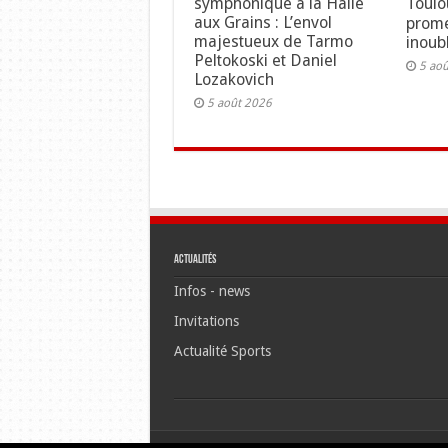
symphonique à la Halle
Toulo
aux Grains : L’envol
prome
majestueux de Tarmo
inoubl
Peltokoski et Daniel
5 ao
Lozakovich
5 août 2026
Actualités
Infos - news
Invitations
Actualité Sports