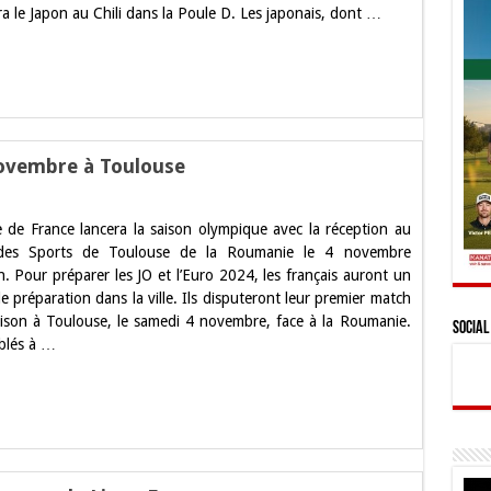
a le Japon au Chili dans la Poule D. Les japonais, dont …
remier
atch
oulouse
e
imanche
novembre à Toulouse
ur
and.
e de France lancera la saison olympique avec la réception au
’équipe
e
 des Sports de Toulouse de la Roumanie le 4 novembre
rance
n. Pour préparer les JO et l’Euro 2024, les français auront un
n
ovembre
 préparation dans la ville. Ils disputeront leur premier match
aison à Toulouse, le samedi 4 novembre, face à la Roumanie.
oulouse
Social
blés à …