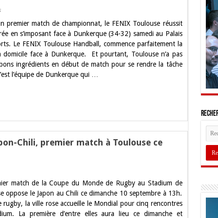
sur
s
Première
n premier match de championnat, le FENIX Toulouse réussit
réussie
pour
rée en s’imposant face à Dunkerque (34-32) samedi au Palais
le
rts. Le FENIX Toulouse Handball, commence parfaitement la
FENIX
Toulouse
à domicile face à Dunkerque. Et pourtant, Toulouse n’a pas
!
 bons ingrédients en début de match pour se rendre la tâche
 C’est l’équipe de Dunkerque qui …
Recher
on-Chili, premier match à Toulouse ce
ur
oupe
mier match de la Coupe du Monde de Rugby au Stadium de
u
onde
e oppose le Japon au Chili ce dimanche 10 septembre à 13h.
e
 rugby, la ville rose accueille le Mondial pour cinq rencontres
ugby:
apon-
ium. La première d’entre elles aura lieu ce dimanche et
hili,