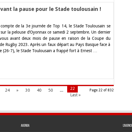
ant la pause pour le Stade toulousain !
ur
op
 compte de la 3e journée de Top 14, le Stade Toulousain se
4.
ernier
 sur la pelouse d’Oyonnax ce samedi 2 septembre. Un dernier
éplacement
-vous avant deux mois de pause en raison de la Coupe du
vant
a
e Rugby 2023. Après un faux départ au Pays Basque face à
ause
 (26-7), le Stade Toulousain a frappé fort à Ernest …
our
e
tade
oulousain
22
24
»
30
40
50
...
Page 22 of 832
Last »
Agenda
L’agenc