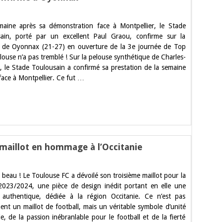
ur
op
aine après sa démonstration face à Montpellier, le Stade
4.
e
ain, porté par un excellent Paul Graou, confirme sur la
tade
 de Oyonnax (21-27) en ouverture de la 3e journée de Top
oulousain
onfirme
louse n’a pas tremblé ! Sur la pelouse synthétique de Charles-
 le Stade Toulousain a confirmé sa prestation de la semaine
yonnax
face à Montpellier. Ce fut …
maillot en hommage à l’Occitanie
ur
e
t beau ! Le Toulouse FC a dévoilé son troisième maillot pour la
FC
évoile
2023/2024, une pièce de design inédit portant en elle une
n
e authentique, dédiée à la région Occitanie. Ce n’est pas
agnifique
aillot
ent un maillot de football, mais un véritable symbole d’unité
n
e, de la passion inébranlable pour le football et de la fierté
hommage