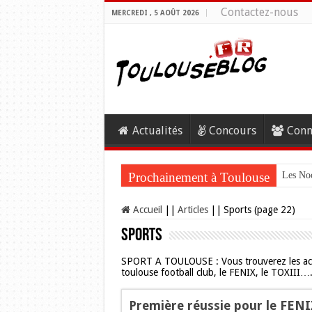
Contactez-nous
MERCREDI , 5 AOÛT 2026
Actualités
Concours
Conn
Prochainement à Toulouse
Les Noc
Accueil
||
Articles
||
Sports (page 22)
Sports
SPORT A TOULOUSE : Vous trouverez les actua
toulouse football club, le FENIX, le TOXIII….
Première réussie pour le FENI