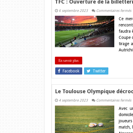
TFC : Ouverture de la billette
s
6 septembre 2023
Commentaires fermés
T
Ce merc
:
O
rencont
d
faudra 
l
b
Coupe d
p
tirage 
l
L
Autrich
E
En savoir plus
Facebook
Twitter
Le Toulouse Olympique décroch
s
4 septembre 2023
Commentaires fermés
L
Avec un
T
O
domici
d
joueurs
s
d
match, 
f