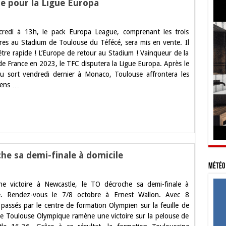
rie pour la Ligue Europa
ur
FC
redi à 13h, le pack Europa League, comprenant les trois
uverture
res au Stadium de Toulouse du Téfécé, sera mis en vente. Il
e
être rapide ! L’Europe de retour au Stadium ! Vainqueur de la
a
illetterie
e France en 2023, le TFC disputera la Ligue Europa. Après le
our
au sort vendredi dernier à Monaco, Toulouse affrontera les
a
igue
iens …
uropa
e sa demi-finale à domicile
Météo 
ur
e
e victoire à Newcastle, le TO décroche sa demi-finale à
oulouse
lympique
le. Rendez-vous le 7/8 octobre à Ernest Wallon. Avec 8
écroche
 passés par le centre de formation Olympien sur la feuille de
a
emi-
le Toulouse Olympique ramène une victoire sur la pelouse de
inale