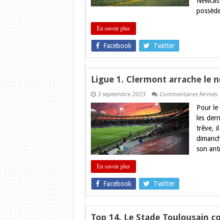
Newcast
à
d
possède
En savoir plus
Facebook
Twitter
Ligue 1. Clermont arrache le 
s
3 septembre 2023
Commentaires fermés
L
Pour le
1
C
les der
a
trêve, 
l
n
dimanch
f
son ant
à
T
En savoir plus
Facebook
Twitter
Top 14. Le Stade Toulousain 