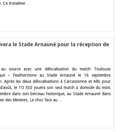
e. Ce troisième …
’Occitanie
era le Stade Arnauné pour la réception de
ur
e
 au source avec une délocalisation du match Toulouse
oulouse
lympique
que – Featherstone au Stade Arnauné le 16 septembre
etrouvera
n. Après les deux délocalisations à Carcassonne et Albi pour
e
tade
 d’août, le TO XIII jouera son seul match à domicile du mois
rnauné
embre dans son berceau historique, au Stade Arnauné dans
our
a
tier des Minimes. Le choc face au …
éception
e
eatherstone