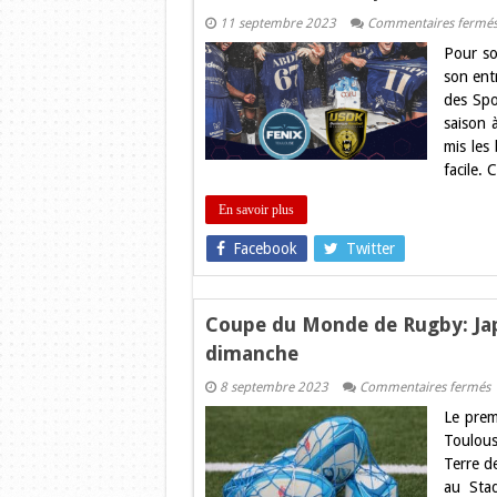
11 septembre 2023
Commentaires fermé
Pour so
son ent
des Spo
saison 
mis les
facile.
En savoir plus
Facebook
Twitter
Coupe du Monde de Rugby: Jap
dimanche
s
8 septembre 2023
Commentaires fermés
C
Le pre
d
M
Toulous
d
Terre de
R
J
au Stad
C