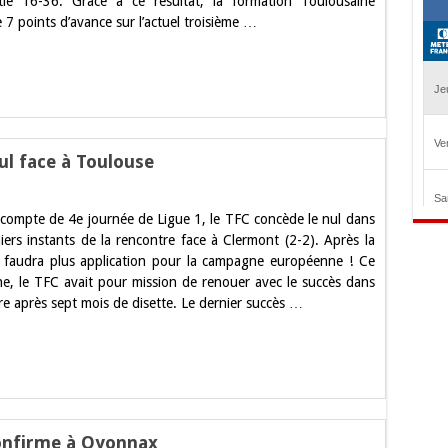
le 16-36. Grâce à ce résultat, la formation Toulousaine
omicile
 7 points d’avance sur l’actuel troisième …
nul face à Toulouse
ur
igue
 compte de 4e journée de Ligue 1, le TFC concède le nul dans
.
lermont
niers instants de la rencontre face à Clermont (2-2). Après la
rrache
il faudra plus application pour la campagne européenne ! Ce
e
ul
e, le TFC avait pour mission de renouer avec le succès dans
ace
re après sept mois de disette. Le dernier succès …
oulouse
confirme à Oyonnax