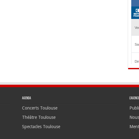
Agenda
L’agenc
Concerts Toulouse
Publi
Théâtre Toulouse
Nous
Spectacles Toulouse
Ment