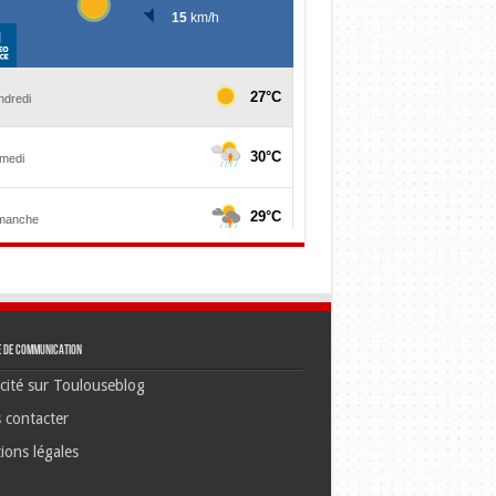
e de communication
cité sur Toulouseblog
 contacter
ions légales