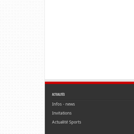
Actualités
Infos - news
Invitations
Actualité Sports