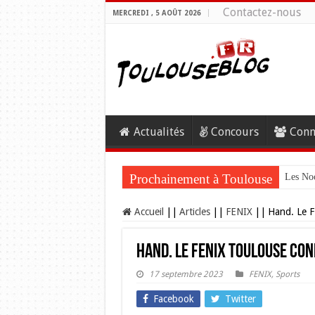
Contactez-nous
MERCREDI , 5 AOÛT 2026
Actualités
Concours
Conn
Prochainement à Toulouse
Les Noc
Accueil
||
Articles
||
FENIX
||
Hand. Le F
Hand. Le FENIX Toulouse con
17 septembre 2023
FENIX
,
Sports
Facebook
Twitter