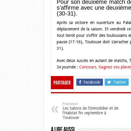
Pour son deuxième match de 
s’affirme avec une deuxième 
(30-31).
Après sa victoire en ouverture au Pala
déplacement de la saison. Et vendredi ce
tout tenté pour s’offrir des toulousains
pause (17-16), Toulouse doit s’arracher 
31).
Avec deux succès en autant de matchs, To
3e journée :
Concours. Gagnez vos places
Facebook
Twitter
Partager
Précédent
Les Salons de l’Immobilier et de
l’Habitat fin septembre à
Toulouse
A lire aussi