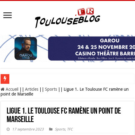
Les Nocturnes de la Cité de l’espace 2026 : l’événement incontournable de l’é
Accueil
||
Articles
||
Sports
||
Ligue 1. Le Toulouse FC ramène un
point de Marseille
Ligue 1. Le Toulouse FC ramène un point de
Marseille
17 septembre 2023
Sports
,
TFC