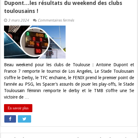
Dupont…les résultats du weekend des clubs
toulousains !
sur
3 mars 2024
Commentaires fermés
TFC,
Stade
Toulousain,
FENIX,
Antoine
Dupont…
les
résultats
du
weekend
Beau weekend pour les clubs de Toulouse : Antoine Dupont et
des
France 7 remporte le tournoi de Los Angeles, Le Stade Toulousain
clubs
toulousains
s’offre le Derby, le TFC enchaine, le FENIX prend le premier point de
!
l’année au PSG, les Spacer’s assurés de jouer les play-offs, le Stade
Toulousain féminin remporte le derby et le TMB s’offre une 5e
victoire de …
En savoir plus