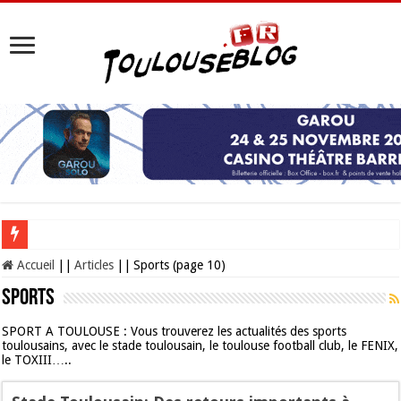
Les Nocturnes de la Cité de l’espace 2026 : l’événement incontournable de l’é
Accueil
||
Articles
||
Sports (page 10)
Sports
SPORT A TOULOUSE : Vous trouverez les actualités des sports
toulousains, avec le stade toulousain, le toulouse football club, le FENIX,
le TOXIII…..