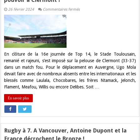
sur
26 février 2024
Commentaires fermés
Top
14.
La
jeunesse
toulousaine
prend
le
pouvoir
à
Clermont
En clôture de la 16e journée de Top 14, le Stade Toulousain,
!
remanié et rajeuni, s’est imposé sur la pelouse de Clermont (33-37)
dans un match fou. Pour le déplacement en Auvergne, Ugo Mola
devait faire avec de nombreux absents entre les internationaux et les
blessés comme Laulala, Chocobares, les frères Ntamack, Jelonch,
Flament, Meafou, Willis ou encore Delibes. Soit …
En savoir plus
Rugby à 7. A Vancouver, Antoine Dupont et la
France décrochent le Bronze !