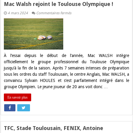
Mac Walsh rejoint le Toulouse Olympique !
sur
4 mars 2024
Commentaires fermés
Mac
Walsh
rejoint
le
Toulouse
Olympique
!
À l’essai depuis le début de l’année, Mac WALSH intègre
officiellement le groupe professionnel du Toulouse Olympique
jusqu’à la fin de la saison. Après 7 semaines intenses de préparation
sous les ordres du staff Toulousain, le centre Anglais, Mac WALSH, a
convaincu Sylvain HOULES et s’est parfaitement intégré dans le
groupe Olympien. Le jeune joueur de 20 ans voit donc …
En savoir plus
TFC, Stade Toulousain, FENIX, Antoine