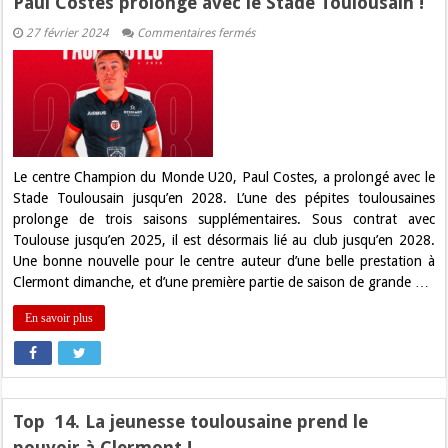
Paul Costes prolonge avec le Stade Toulousain !
sur
27 février 2024
Commentaires fermés
Paul
Costes
prolonge
avec
le
Stade
Toulousain
!
Le centre Champion du Monde U20, Paul Costes, a prolongé avec le
Stade Toulousain jusqu’en 2028. L’une des pépites toulousaines
prolonge de trois saisons supplémentaires. Sous contrat avec
Toulouse jusqu’en 2025, il est désormais lié au club jusqu’en 2028.
Une bonne nouvelle pour le centre auteur d’une belle prestation à
Clermont dimanche, et d’une première partie de saison de grande …
En savoir plus
Top 14. La jeunesse toulousaine prend le
pouvoir à Clermont !