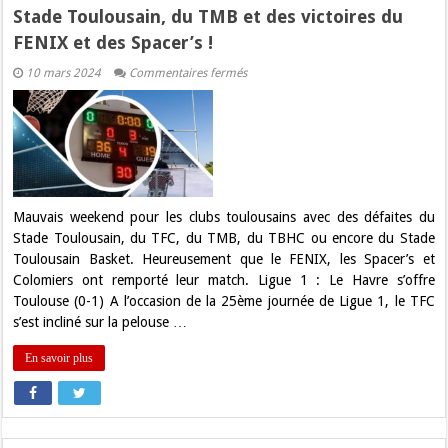
Stade Toulousain, du TMB et des victoires du
FENIX et des Spacer’s !
sur
10 mars 2024
Commentaires fermés
Résultats
du
weekend
:
Des
défaites
du
TFC,
du
Stade
Mauvais weekend pour les clubs toulousains avec des défaites du
Toulousain,
Stade Toulousain, du TFC, du TMB, du TBHC ou encore du Stade
du
TMB
Toulousain Basket. Heureusement que le FENIX, les Spacer’s et
et
Colomiers ont remporté leur match. Ligue 1 : Le Havre s’offre
des
victoires
Toulouse (0-1) A l’occasion de la 25ème journée de Ligue 1, le TFC
du
s’est incliné sur la pelouse …
FENIX
et
des
En savoir plus
Spacer’s
!