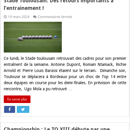
Stade Toulousain: Des retours importants à
l’entrainement !
sur
19 mars 2024
Commentaires fermés
Stade
Toulousain:
Des
retours
importants
à
l’entrainement
!
Ce lundi, le Stade toulousain retrouvait des cadres pour son premier
entraînent de la semaine. Antoine Dupont, Romain Ntamack, Richie
Arnold et Pierre Louis Barassi étaient sur le terrain. Dimanche soir,
Toulouse se déplacera à Bordeaux pour un choc de Top 14 entre
deux équipes en course pour les demi-finales. En prévision de cette
rencontre, Ugo Mola a pu retrouvé …
En savoir plus
Championship : Le TO XIII débute par une