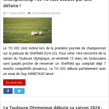
défaite !
sur
17 mars 2024
Commentaires fermés
Championship
:
Le
TO
XIII
débute
par
une
défaite
!
Le TO XIII s’est incliné lors de la première journée de championnat
sur la pelouse de Sheffield (524-22). Pour cette 1ère rencontre de la
saison du Toulouse Olympique, ce vendredi 15 mars, les toulousains
sont passés proche de renverser un Sheffield qui comptait déjà 7
matchs compétitifs (invaincu). Le TO XIII débute parfaitement avec
un essai de Guy ARMITAGE lancé …
En savoir plus
Le Toulouse Olympique débute sa saison 2024 :