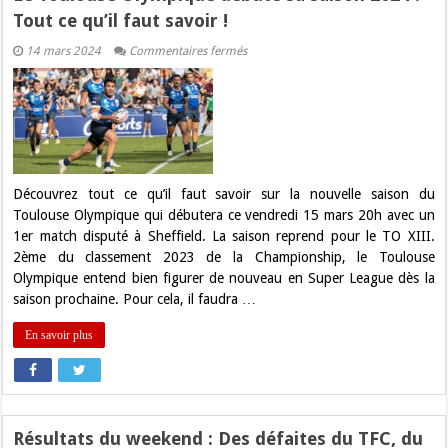
Tout ce qu’il faut savoir !
sur
14 mars 2024
Commentaires fermés
Le
Toulouse
Olympique
débute
sa
saison
2024
:
Tout
ce
Découvrez tout ce qu’il faut savoir sur la nouvelle saison du
qu’il
Toulouse Olympique qui débutera ce vendredi 15 mars 20h avec un
faut
savoir
1er match disputé à Sheffield. La saison reprend pour le TO XIII.
!
2ème du classement 2023 de la Championship, le Toulouse
Olympique entend bien figurer de nouveau en Super League dès la
saison prochaine. Pour cela, il faudra …
En savoir plus
Résultats du weekend : Des défaites du TFC, du