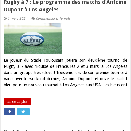
Rugby à 7 : Le programme des matchs d’Antoine
Dupont à Los Angeles !
sur
1 mars 2024
Commentaires fermés
Rugby
à
7
:
Le
programme
des
matchs
d’Antoine
Dupont
Le joueur du Stade Toulousain jouera son deuxième tournoi de
à
Rugby à 7 avec l’Equipe de France, les 2 et 3 mars, à Los Angeles
Los
Angeles
dans un groupe très relevé ! Troisième lors de son premier tournoi à
!
Vancouver le weekend dernier, Antoine Dupont retrouve le maillot
bleu pour un nouveau tournoi à Los Angeles aux USA. Les bleus ont
…
En savoir plus