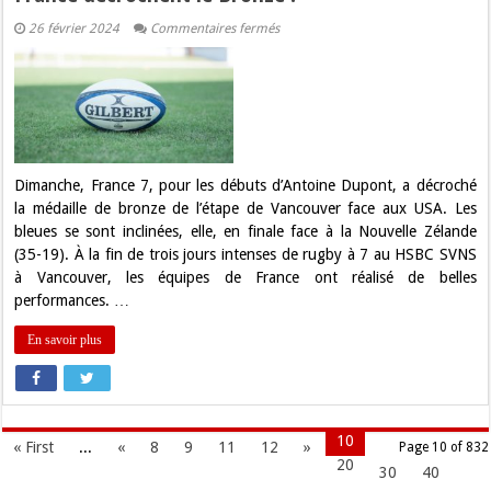
sur
26 février 2024
Commentaires fermés
Rugby
à
7.
A
Vancouver,
Antoine
Dupont
et
la
France
Dimanche, France 7, pour les débuts d’Antoine Dupont, a décroché
décrochent
la médaille de bronze de l’étape de Vancouver face aux USA. Les
le
Bronze
bleues se sont inclinées, elle, en finale face à la Nouvelle Zélande
!
(35-19). À la fin de trois jours intenses de rugby à 7 au HSBC SVNS
à Vancouver, les équipes de France ont réalisé de belles
performances. …
En savoir plus
10
« First
...
«
8
9
11
12
»
Page 10 of 832
20
30
40