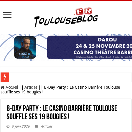
Les Nocturnes de la Cité de l’espace 2026 : l’événement incontournable de l’é
Accueil
||
Articles
||
B-Day Party : Le Casino Barrière Toulouse
souffle ses 19 bougies !
B-Day Party : Le Casino Barrière Toulouse
souffle ses 19 bougies !
9 juin 2026
Articles