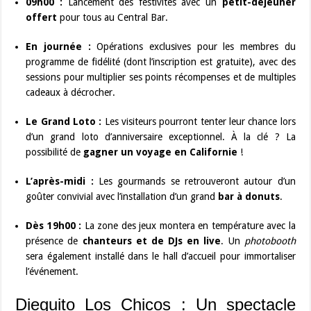
09h00 :
Lancement des festivités avec un
petit-déjeuner
offert
pour tous au Central Bar.
En journée :
Opérations exclusives pour les membres du
programme de fidélité (dont l’inscription est gratuite), avec des
sessions pour multiplier ses points récompenses et de multiples
cadeaux à décrocher.
Le Grand Loto :
Les visiteurs pourront tenter leur chance lors
d’un grand loto d’anniversaire exceptionnel. À la clé ? La
possibilité de
gagner un voyage en Californie
!
L’après-midi :
Les gourmands se retrouveront autour d’un
goûter convivial avec l’installation d’un grand
bar à donuts
.
Dès 19h00 :
La zone des jeux montera en température avec la
présence de
chanteurs et de DJs en live
. Un
photobooth
sera également installé dans le hall d’accueil pour immortaliser
l’événement.
Dieguito Los Chicos : Un spectacle