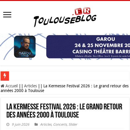
Les Nocturnes de la Cité de l’espace 2026 : l’événement incontournable de l’é
Accueil
||
Articles
||
La Kermesse Festival 2026 : Le grand retour des
années 2000 à Toulouse
La Kermesse Festival 2026 : Le grand retour
des années 2000 à Toulouse
9 juin 2026
Articles
,
Concerts
,
Slider