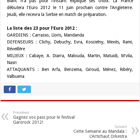
Blanc n'a pas pour l'instant expliqué ses choix. La France
débutera l'Euro 2012 le 11 juin prochain contre l'Angleterre.
Jeudi, elle recevra la Serbie en match de préparation.
La liste des 23 pour l'Euro 2012 :
GARDIENS : Carrasso, Lloris, Mandanda
DEFENSEURS : Clichy, Debuchy, Evra, Koscielny, Mexès, Rami,
Réveillère
MILIEUX : Cabaye, A. Diarra, Malouda, Martin, Matuidi, M'vila,
Nasri
ATTAQUANTS : Ben Arfa, Benzema, Giroud, Ménez, Ribéry,
Valbuena
Précédent
Gagnez vos pass pour le festival
Garorock 2012!
Suivant
Cette Semaine au Mandala :
L’Artichaut Orkestra