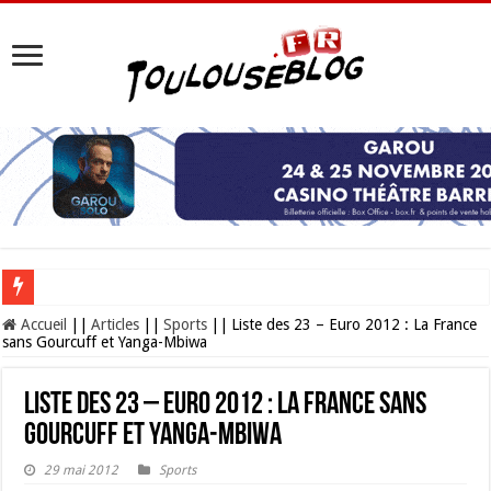
Les Nocturnes de la Cité de l’espace 2026 : l’événement incontournable de l’é
Accueil
||
Articles
||
Sports
||
Liste des 23 – Euro 2012 : La France
sans Gourcuff et Yanga-Mbiwa
Liste des 23 – Euro 2012 : La France sans
Gourcuff et Yanga-Mbiwa
29 mai 2012
Sports