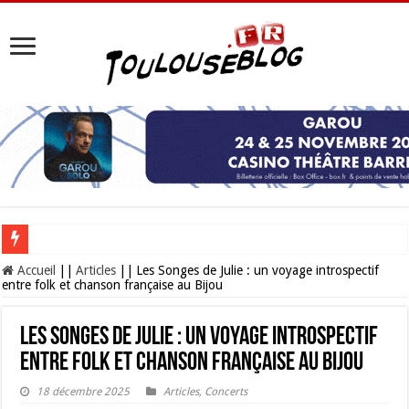
Les Nocturnes de la Cité de l’espace 2026 : l’événement incontournable de l’é
Accueil
||
Articles
||
Les Songes de Julie : un voyage introspectif
entre folk et chanson française au Bijou
Les Songes de Julie : un voyage introspectif
entre folk et chanson française au Bijou
18 décembre 2025
Articles
,
Concerts