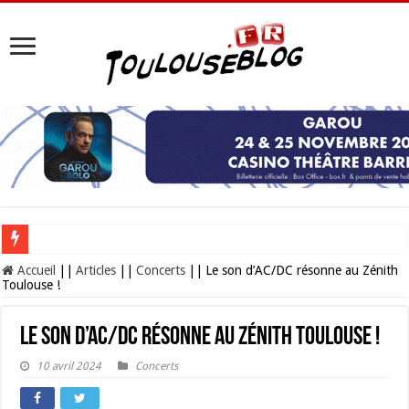
Les Nocturnes de la Cité de l’espace 2026 : l’événement incontournable de l’é
Accueil
||
Articles
||
Concerts
||
Le son d’AC/DC résonne au Zénith
Toulouse !
Le son d’AC/DC résonne au Zénith Toulouse !
10 avril 2024
Concerts