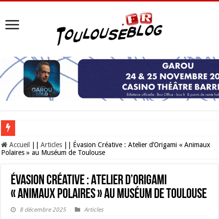
Les Nocturnes de la Cité de l’espace 2026 : l’événement incontournable de l’é
Accueil
||
Articles
||
Évasion Créative : Atelier d’Origami « Animaux
Polaires » au Muséum de Toulouse
Évasion Créative : Atelier d’Origami
« Animaux Polaires » au Muséum de Toulouse
8 décembre 2025
Articles