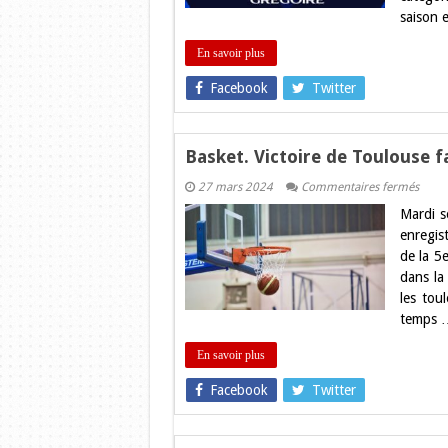
saison e
En savoir plus
Facebook
Twitter
Basket. Victoire de Toulouse 
sur
27 mars 2024
Commentaires fermés
Baske
Mardi s
Victo
de
enregis
Toulo
de la 5
face
à
dans la
Pont
les tou
de
Chér
temps 
En savoir plus
Facebook
Twitter