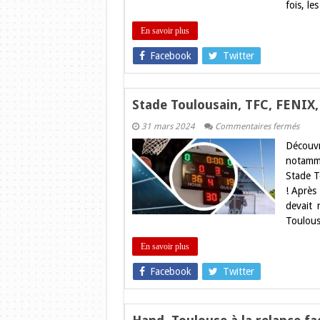
!
fois, le
En savoir plus
Facebook
Twitter
Stade Toulousain, TFC, FENIX,
sur
31 mars 2024
Commentaires fermés
Stade
Découvre
Toulo
TFC,
notamme
FENIX
Stade T
TO
XIII…
! Après
les
devait 
résult
du
Toulous
week
!
En savoir plus
Facebook
Twitter