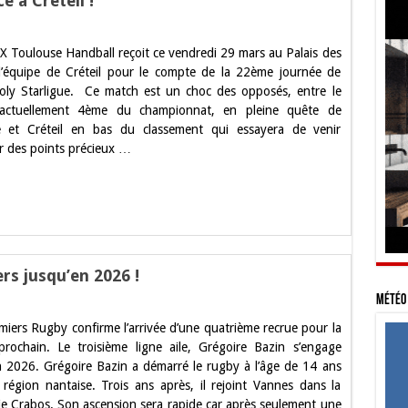
e à Créteil !
.
X Toulouse Handball reçoit ce vendredi 29 mars au Palais des
use
l’équipe de Créteil pour le compte de la 22ème journée de
oly Starligue. Ce match est un choc des opposés, entre le
ce
actuellement 4ème du championnat, en pleine quête de
e et Créteil en bas du classement qui essayera de venir
l
r des points précieux …
rs jusqu’en 2026 !
Météo 
ire
miers Rugby confirme l’arrivée d’une quatrième recrue pour la
t
prochain. Le troisième ligne aile, Grégoire Bazin s’engage
iers
n 2026. Grégoire Bazin a démarré le rugby à l’âge de 14 ans
’en
 région nantaise. Trois ans après, il rejoint Vannes dans la
ie Crabos. Son ascension sera rapide car après seulement une