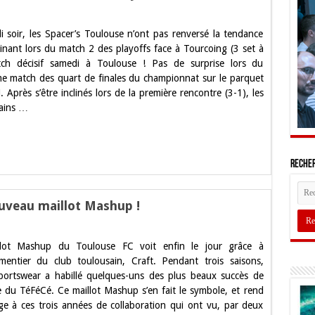
i soir, les Spacer’s Toulouse n’ont pas renversé la tendance
s
clinant lors du match 2 des playoffs face à Tourcoing (3 set à
e
tch décisif samedi à Toulouse ! Pas de surprise lors du
e match des quart de finales du championnat sur le parquet
Après s’être inclinés lors de la première rencontre (3-1), les
ains …
s
Recher
uveau maillot Mashup !
llot Mashup du Toulouse FC voit enfin le jour grâce à
e
ementier du club toulousain, Craft. Pendant trois saisons,
portswear a habillé quelques-uns des plus beaux succès de
u
ire du TéFéCé. Ce maillot Mashup s’en fait le symbole, et rend
 à ces trois années de collaboration qui ont vu, par deux
p