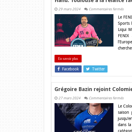
Hand. Toulouse à la relance fac
sur
29 mars 2024
Commentaires fermés
Hand
Le FENI
Toulo
à
Sports 
la
Liqui M
relan
face
FENIX 
à
l’Europ
Crétei
!
cherche
En savoir plus
Facebook
Twitter
Grégoire Bazin rejoint Colomie
sur
27 mars 2024
Commentaires fermés
Grégo
Le Colo
Bazin
rejoin
saison 
Colom
jusqu’e
jusqu
2026
dans la
!
catégor