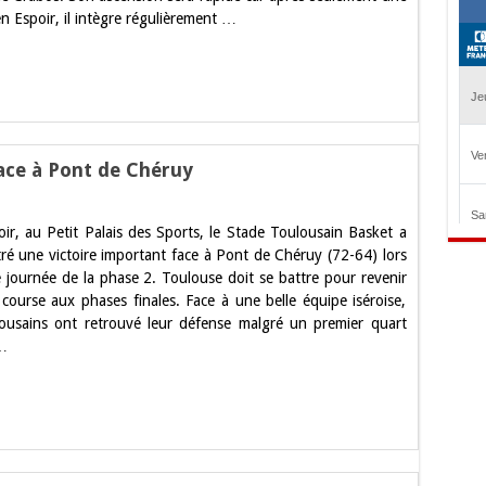
n Espoir, il intègre régulièrement …
face à Pont de Chéruy
t.
oir, au Petit Palais des Sports, le Stade Toulousain Basket a
ire
tré une victoire important face à Pont de Chéruy (72-64) lors
use
e journée de la phase 2. Toulouse doit se battre pour revenir
 course aux phases finales. Face à une belle équipe iséroise,
lousains ont retrouvé leur défense malgré un premier quart
uy
…