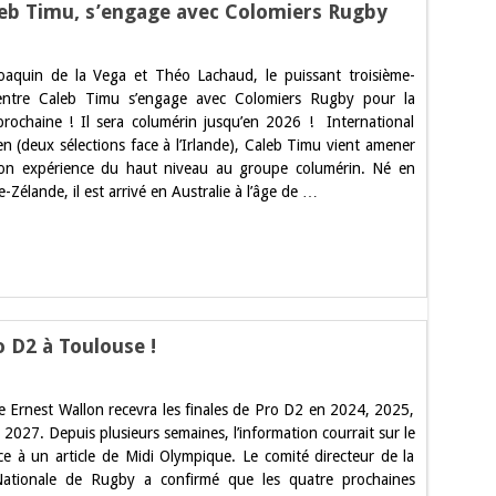
aleb Timu, s’engage avec Colomiers Rugby
ernational
oaquin de la Vega et Théo Lachaud, le puissant troisième-
lien,
centre Caleb Timu s’engage avec Colomiers Rugby pour la
prochaine ! Il sera columérin jusqu’en 2026 ! International
age
en (deux sélections face à l’Irlande), Caleb Timu vient amener
iers
on expérience du haut niveau au groupe columérin. Né en
y
-Zélande, il est arrivé en Australie à l’âge de …
o D2 à Toulouse !
e Ernest Wallon recevra les finales de Pro D2 en 2024, 2025,
aines
2027. Depuis plusieurs semaines, l’information courrait sur le
s
ce à un article de Midi Olympique. Le comité directeur de la
Nationale de Rugby a confirmé que les quatre prochaines