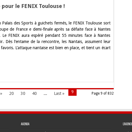
 pour le FENIX Toulouse !
e
 Palais des Sports à guichets fermés, le FENIX Toulouse sort
e.
oupe de France e demi-finale après sa défaite face à Nantes
. Le FENIX aura espéré pendant 55 minutes face à Nantes
oir. Dès l’entame de la rencontre, les Nantais, assument leur
favoris. L’attaque nantaise est bien en place, et tient un écart
X
use
9
»
20
30
40
...
Last »
Page 9 of 832
Agenda
L’agenc