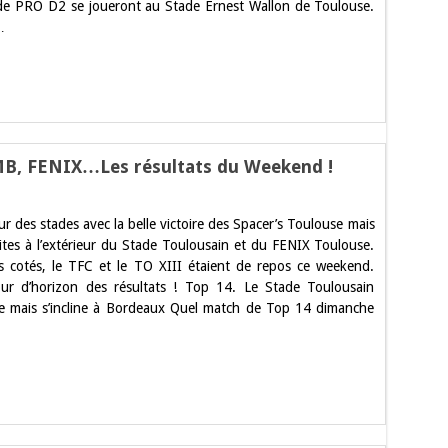
 de PRO D2 se joueront au Stade Ernest Wallon de Toulouse.
use
…
TMB, FENIX…Les résultats du Weekend !
ur des stades avec la belle victoire des Spacer’s Toulouse mais
usain,
r’s,
aites à l’extérieur du Stade Toulousain et du FENIX Toulouse.
s cotés, le TFC et le TO XIII étaient de repos ce weekend.
X…
our d’horizon des résultats ! Top 14. Le Stade Toulousain
ats
he mais s’incline à Bordeaux Quel match de Top 14 dimanche
end