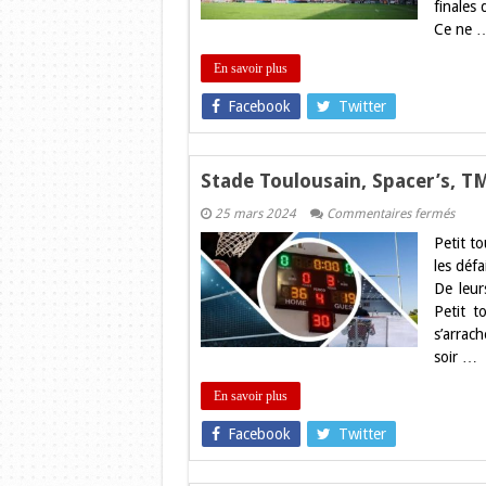
finales
à
Toulo
Ce ne 
!
En savoir plus
Facebook
Twitter
Stade Toulousain, Spacer’s, 
sur
25 mars 2024
Commentaires fermés
Stade
Petit to
Toulo
Space
les déf
TMB,
De leur
FENI
Les
Petit t
résult
s’arrac
du
Week
soir …
!
En savoir plus
Facebook
Twitter