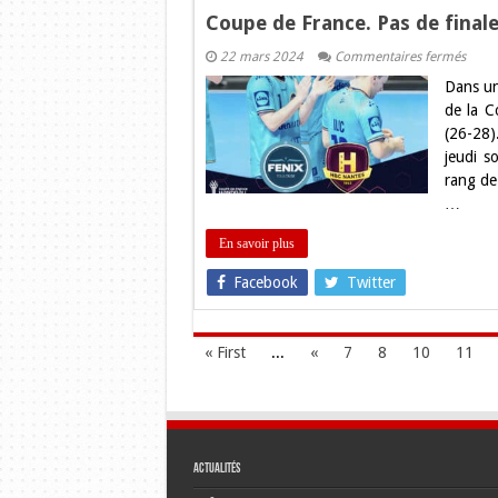
Coupe de France. Pas de finale
sur
22 mars 2024
Commentaires fermés
Coup
Dans un
de
Franc
de la C
Pas
(26-28)
de
finale
jeudi s
pour
rang de 
le
FENI
…
Toulo
!
En savoir plus
Facebook
Twitter
« First
...
«
7
8
10
11
Actualités