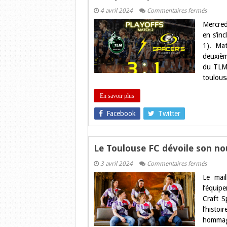
sur
4 avril 2024
Commentaires fermés
Volley.
Mercred
Les
Spacer’
en s’in
s’inclin
1). Ma
lors
du
deuxièm
match
du TLM. 
2
des
toulous
Playoff
En savoir plus
Facebook
Twitter
Le Toulouse FC dévoile son no
sur
3 avril 2024
Commentaires fermés
Le
Le mai
Toulous
FC
l’équip
dévoile
Craft S
son
nouvea
l’histo
maillot
hommage
Mashu