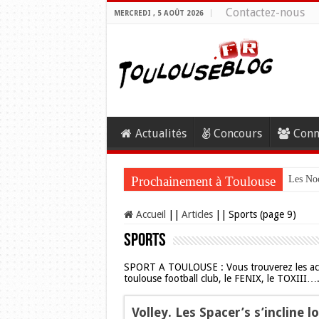
Contactez-nous
MERCREDI , 5 AOÛT 2026
Actualités
Concours
Conn
Prochainement à Toulouse
Les Noc
Accueil
||
Articles
||
Sports (page 9)
Sports
SPORT A TOULOUSE : Vous trouverez les actua
toulouse football club, le FENIX, le TOXIII….
Volley. Les Spacer’s s’incline 