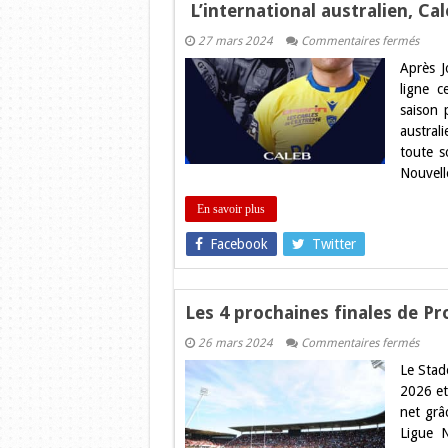
L’international australien, C
sur
27 mars 2024
Commentaires fermés
L’int
Après J
austra
Caleb
ligne 
Timu,
saison 
s’eng
avec
australi
Colom
toute s
Rugb
Nouvelle
En savoir plus
Facebook
Twitter
Les 4 prochaines finales de Pr
sur
26 mars 2024
Commentaires fermés
Les
Le Stad
4
proch
2026 et 
finale
net grâ
de
Pro
Ligue 
D2