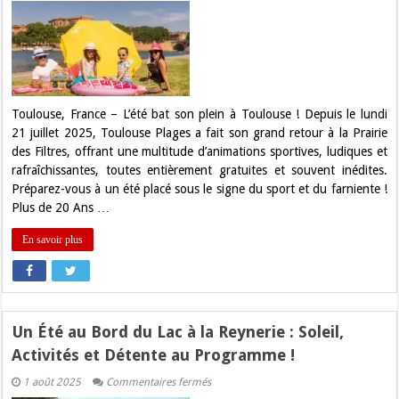
Plages
:
Le
Retour
de
l’Été
en
Fête
à
Toulouse, France – L’été bat son plein à Toulouse ! Depuis le lundi
la
21 juillet 2025, Toulouse Plages a fait son grand retour à la Prairie
Prairie
des
des Filtres, offrant une multitude d’animations sportives, ludiques et
Filtres
rafraîchissantes, toutes entièrement gratuites et souvent inédites.
!
Préparez-vous à un été placé sous le signe du sport et du farniente !
Plus de 20 Ans …
En savoir plus
Un Été au Bord du Lac à la Reynerie : Soleil,
Activités et Détente au Programme !
sur
1 août 2025
Commentaires fermés
Un