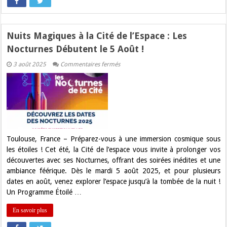
Nuits Magiques à la Cité de l’Espace : Les
Nocturnes Débutent le 5 Août !
sur
3 août 2025
Commentaires fermés
Nuits
Magiques
à
la
Cité
de
l’Espace
:
Les
Nocturnes
Toulouse, France – Préparez-vous à une immersion cosmique sous
Débutent
les étoiles ! Cet été, la Cité de l’espace vous invite à prolonger vos
le
5
découvertes avec ses Nocturnes, offrant des soirées inédites et une
Août
ambiance féérique. Dès le mardi 5 août 2025, et pour plusieurs
!
dates en août, venez explorer l’espace jusqu’à la tombée de la nuit !
Un Programme Étoilé …
En savoir plus