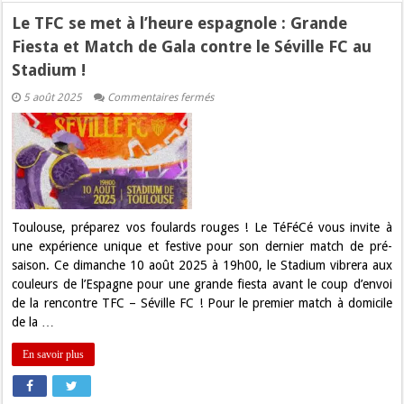
Le TFC se met à l’heure espagnole : Grande
Fiesta et Match de Gala contre le Séville FC au
Stadium !
sur
5 août 2025
Commentaires fermés
Le
TFC
se
met
à
l’heure
espagnole
:
Grande
Fiesta
Toulouse, préparez vos foulards rouges ! Le TéFéCé vous invite à
et
une expérience unique et festive pour son dernier match de pré-
Match
de
saison. Ce dimanche 10 août 2025 à 19h00, le Stadium vibrera aux
Gala
couleurs de l’Espagne pour une grande fiesta avant le coup d’envoi
contre
le
de la rencontre TFC – Séville FC ! Pour le premier match à domicile
Séville
de la …
FC
au
Stadium
En savoir plus
!