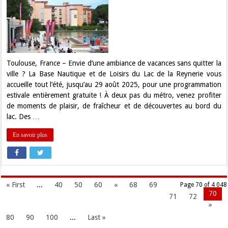
Été
au
Bord
du
Lac
à
la
Reynerie
:
Toulouse, France – Envie d’une ambiance de vacances sans quitter la
Soleil,
ville ? La Base Nautique et de Loisirs du Lac de la Reynerie vous
Activités
et
accueille tout l’été, jusqu’au 29 août 2025, pour une programmation
Détente
estivale entièrement gratuite ! À deux pas du métro, venez profiter
au
Programme
de moments de plaisir, de fraîcheur et de découvertes au bord du
!
lac. Des …
En savoir plus
« First
...
40
50
60
«
68
69
Page 70 of 4 048
70
71
72
»
80
90
100
...
Last »