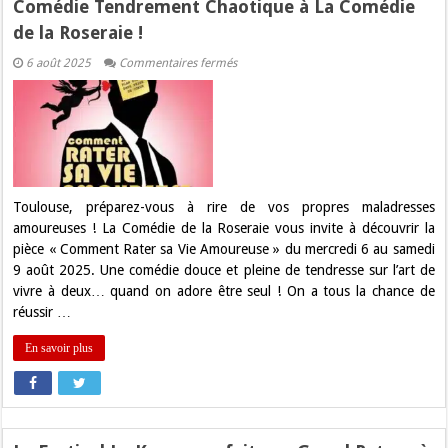
Comédie Tendrement Chaotique à La Comédie
de la Roseraie !
sur
6 août 2025
Commentaires fermés
« Comment
Rater
sa
Vie
Amoureuse »
:
Une
Comédie
Tendrement
Chaotique
Toulouse, préparez-vous à rire de vos propres maladresses
à
amoureuses ! La Comédie de la Roseraie vous invite à découvrir la
La
Comédie
pièce « Comment Rater sa Vie Amoureuse » du mercredi 6 au samedi
de
9 août 2025. Une comédie douce et pleine de tendresse sur l’art de
la
Roseraie
vivre à deux… quand on adore être seul ! On a tous la chance de
!
réussir …
En savoir plus