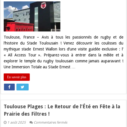
Plongez
au
Cœur
du
Rugby
:
Visitez
le
Stade
Toulousain
Toulouse, France – Avis à tous les passionnés de rugby et de
avec
l’histoire du Stade Toulousain ! Venez découvrir les coulisses du
l’
« All
mythique stade Ernest Wallon lors d’une visite guidée exclusive : l’
Access
« All Access Tour ». Préparez-vous à entrer dans la mêlée et à
Tour »
!
explorer le temple du rugby toulousain comme jamais auparavant !
Une Immersion Totale au Stade Ernest …
En savoir plus
Toulouse Plages : Le Retour de l’Été en Fête à la
Prairie des Filtres !
sur
1 août 2025
Commentaires fermés
Toulouse