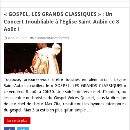
« GOSPEL, LES GRANDS CLASSIQUES » : Un
Concert Inoubliable à l’Église Saint-Aubin ce 8
Août !
sur
4 août 2025
Commentaires fermés
« GOSPEL,
LES
GRANDS
CLASSIQUES »
:
Un
Concert
Inoubliable
à
l’Église
Toulouse, préparez-vous à être touchés en plein cœur ! L’église
Saint-
Saint-Aubin accueillera le « GOSPEL, LES GRANDS CLASSIQUES »
Aubin
ce
ce vendredi 8 août à 20h30. Une soirée de ferveur et d’émotion, où
8
les talentueux choristes du Gospel Voices Quartet, sous la direction
Août
!
de leur chef de chœur Max Zita, revisiteront les hymnes intemporels
du gospel. Max Zita est bien plus qu’un simple …
En savoir plus