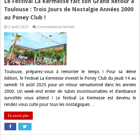
Le Festival La Kermesse fait son Grand Retour à
Toulouse : Trois Jours de Nostalgie Années 2000
au Poney Club !
sur
5 août 2025
Commentaires fermés
Le
Festival
La
Kermesse
fait
son
Grand
Retour
à
Toulouse
Toulouse, préparez-vous à remonter le temps ! Pour sa 4ème
:
édition, le Festival La Kermesse investit le Poney Club du jeudi 14 au
Trois
Jours
samedi 16 août 2025 pour un retour sensationnel dans les années
de
2000. Un week-end entier de tubes incontournables et d’ambiance
Nostalgie
Années
survoltée vous attend ! Le festival La Kermesse est devenu le
2000
rendez-vous culte pour tous les nostalgiques …
au
Poney
Club
En savoir plus
!