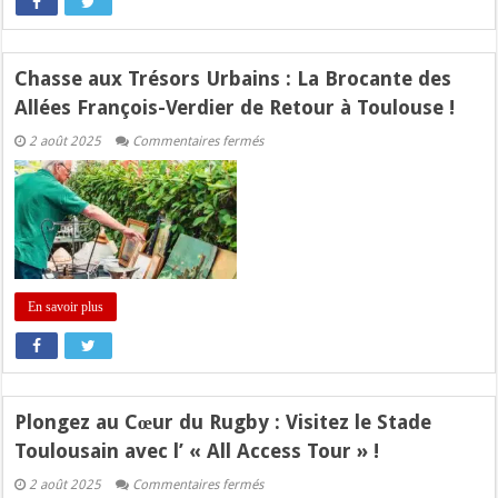
Chasse aux Trésors Urbains : La Brocante des
Allées François-Verdier de Retour à Toulouse !
sur
2 août 2025
Commentaires fermés
Chasse
aux
Trésors
Urbains
:
La
Brocante
des
Allées
François-
En savoir plus
Verdier
de
Retour
à
Toulouse
!
Plongez au Cœur du Rugby : Visitez le Stade
Toulousain avec l’ « All Access Tour » !
sur
2 août 2025
Commentaires fermés