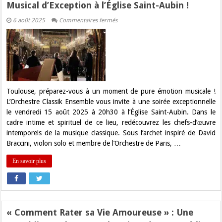
Musical d’Exception à l’Église Saint-Aubin !
sur
6 août 2025
Commentaires fermés
Les
Quatre
Saisons
de
Vivaldi
:
Un
Voyage
Musical
d’Exception
Toulouse, préparez-vous à un moment de pure émotion musicale !
à
L’Orchestre Classik Ensemble vous invite à une soirée exceptionnelle
l’Église
Saint-
le vendredi 15 août 2025 à 20h30 à l’Église Saint-Aubin. Dans le
Aubin
cadre intime et spirituel de ce lieu, redécouvrez les chefs-d’œuvre
!
intemporels de la musique classique. Sous l’archet inspiré de David
Braccini, violon solo et membre de l’Orchestre de Paris, …
En savoir plus
« Comment Rater sa Vie Amoureuse » : Une