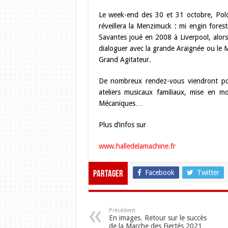
Le week-end des 30 et 31 octobre, Polo
réveillera la Menzimuck : mi engin forest
Savantes joué en 2008 à Liverpool, alor
dialoguer avec la grande Araignée ou le M
Grand Agitateur.
De nombreux rendez-vous viendront po
ateliers musicaux familiaux, mise en 
Mécaniques…
Plus d’infos sur
www.halledelamachine.fr
Facebook
Twitter
Partager
Précédent
En images. Retour sur le succès
de la Marche des Fiertés 2021