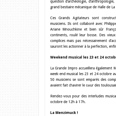
question d’archéologie, d’anthropologie
grand bestiaire mécanique de Halle de La
Ces Grands Agitateurs sont construct
musiciens. Ils ont collaboré avec Philip
Ariane Mnouchkine et bien sûr Françoi
continents, roulé leur bosse. Des vieu
complices mais pas nécessairement d’ac
sauront les actionner à la perfection, enfin
Weekend musical les 23 et 24 octobr
La Grande Impro accueillera également M
week-end musical les 23 et 24 octobre av
50 musiciens se sont emparés des compo
avaient fait chavirer le cœur des toulousa
Rendez-vous pour des interludes music
octobre de 12h à 17h.
La Menzimuck !