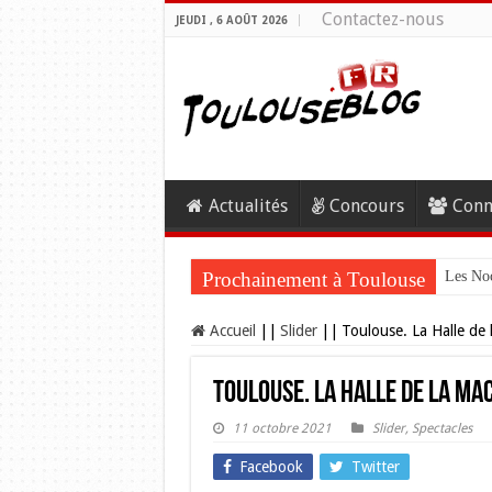
Contactez-nous
JEUDI , 6 AOÛT 2026
Actualités
Concours
Conn
Prochainement à Toulouse
Les Noc
Accueil
||
Slider
||
Toulouse. La Halle de 
Toulouse. La Halle de la Mac
11 octobre 2021
Slider
,
Spectacles
Facebook
Twitter