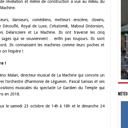
, de révélation et même de construction à vue au milieu du
 Machine.
eurs, danseurs, comédiens, metteurs enscène, clowns,
pe Découflé, Royal de Luxe, Cirkatomik, Maboul Distorsion,
s Delaroziere et La Machine. Ils ont traversé les cinq
x sages qui se souviennent… enfin pas toujours. Ils sont
cord. Ils connaissent les machines comme leurs poches et
 on l’espère !
e !
ino Malan, directeur musical de La Machine qui concote un
ec l’orchestre d’harmonie de Léguevin. Pascal Sansas et ses
sitions musicales du spectacle Le Gardien du Temple qui
ins en 2018.
Météo 
aux le samedi 23 octobre de 14h à 18h et le dimanche 24