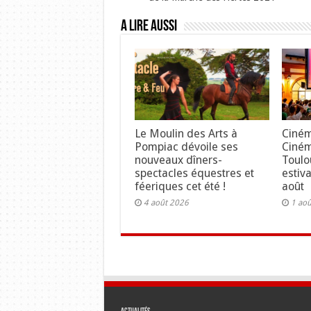
A lire aussi
Le Moulin des Arts à
Ciném
Pompiac dévoile ses
Ciné
nouveaux dîners-
Toulo
spectacles équestres et
estiv
féeriques cet été !
août
4 août 2026
1 ao