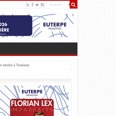
s étoiles à Toulouse