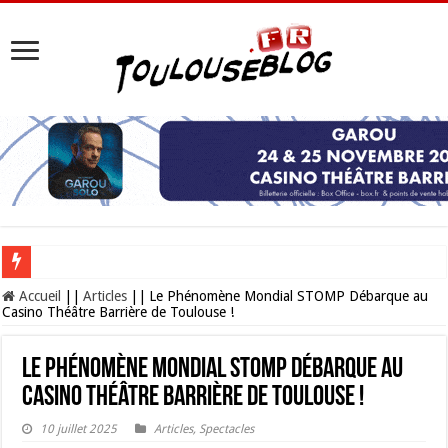
Les Nocturnes de la Cité de l’espace 2026 : l’événement incontournable de l’é
Accueil
||
Articles
||
Le Phénomène Mondial STOMP Débarque au
Casino Théâtre Barrière de Toulouse !
Le Phénomène Mondial STOMP Débarque au
Casino Théâtre Barrière de Toulouse !
10 juillet 2025
Articles
,
Spectacles