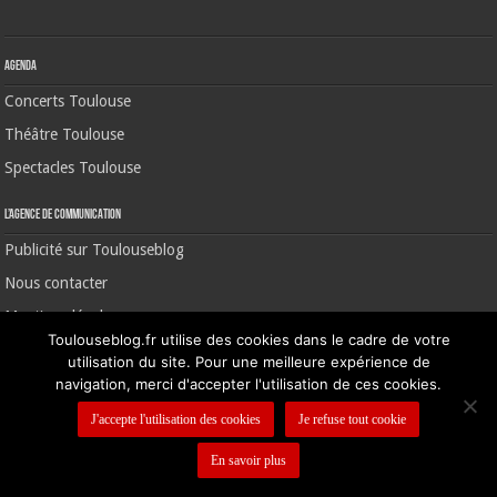
Agenda
Concerts Toulouse
Théâtre Toulouse
Spectacles Toulouse
L’agence de communication
Publicité sur Toulouseblog
Nous contacter
Mentions légales
Toulouseblog.fr utilise des cookies dans le cadre de votre
utilisation du site. Pour une meilleure expérience de
navigation, merci d'accepter l'utilisation de ces cookies.
©2006-2026 Toulouse Blog | CNIL N° 1391640
J'accepte l'utilisation des cookies
Je refuse tout cookie
En savoir plus
Nous contacter
-
Mentions légales