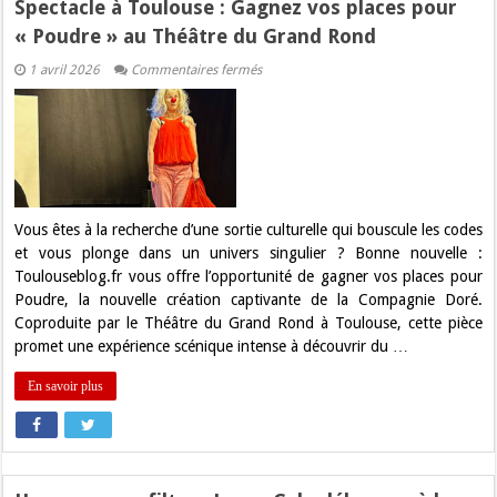
Spectacle à Toulouse : Gagnez vos places pour
« Poudre » au Théâtre du Grand Rond
sur
1 avril 2026
Commentaires fermés
Spectacle
à
Toulouse
:
Gagnez
vos
places
pour
« Poudre »
au
Vous êtes à la recherche d’une sortie culturelle qui bouscule les codes
Théâtre
et vous plonge dans un univers singulier ? Bonne nouvelle :
du
Grand
Toulouseblog.fr vous offre l’opportunité de gagner vos places pour
Rond
Poudre, la nouvelle création captivante de la Compagnie Doré.
Coproduite par le Théâtre du Grand Rond à Toulouse, cette pièce
promet une expérience scénique intense à découvrir du …
En savoir plus