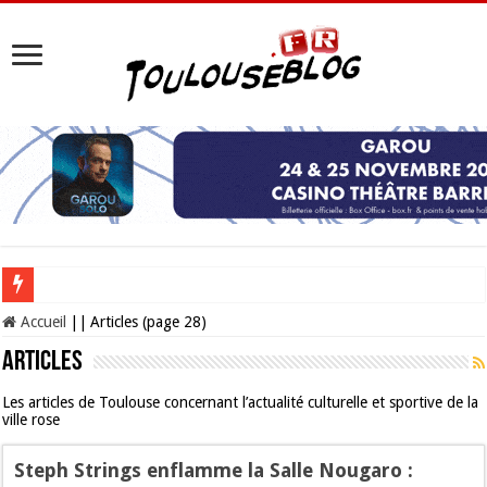
Les Nocturnes de la Cité de l’espace 2026 : l’événement incontournable de l’é
Accueil
||
Articles (page 28)
Articles
Les articles de Toulouse concernant l’actualité culturelle et sportive de la
ville rose
Steph Strings enflamme la Salle Nougaro :