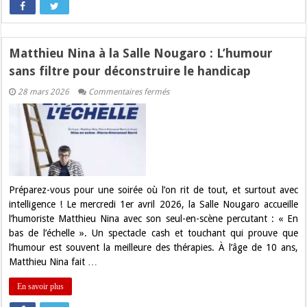
Matthieu Nina à la Salle Nougaro : L’humour
sans filtre pour déconstruire le handicap
sur
28 mars 2026
Commentaires fermés
Matthieu
Nina
à
la
Salle
Nougaro
:
L’humour
sans
filtre
Préparez-vous pour une soirée où l’on rit de tout, et surtout avec
pour
intelligence ! Le mercredi 1er avril 2026, la Salle Nougaro accueille
déconstruire
le
l’humoriste Matthieu Nina avec son seul-en-scène percutant : « En
handicap
bas de l’échelle ». Un spectacle cash et touchant qui prouve que
l’humour est souvent la meilleure des thérapies. À l’âge de 10 ans,
Matthieu Nina fait …
En savoir plus