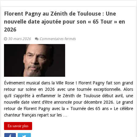
Florent Pagny au Zénith de Toulouse : Une
nouvelle date ajoutée pour son « 65 Tour » en
2026
sur
30 mars 2026
Commentaires fermés
Florent
Pagny
au
Zénith
de
Toulouse
:
Une
nouvelle
date
Événement musical dans la Ville Rose ! Florent Pagny fait son grand
ajoutée
retour sur scène en 2026 avec une tournée exceptionnelle. Alors
pour
son
qu’il s’apprête à enflammer le Zénith de Toulouse début avril, une
« 65
nouvelle date vient d’être annoncée pour décembre 2026. Le grand
Tour »
en
retour de Florent Pagny avec la « Tournée des 65 ans » Le célèbre
2026
chanteur français repart sur les …
En savoir plus