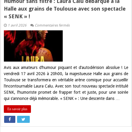
Humour sans filtre : Laura Calu débarque à la
Halle aux grains de Toulouse avec son spectacle
« SENK » !
sur
1 avril 2026
Commentaires fermés
Humour
sans
filtre
:
Laura
Calu
débarque
à
la
Halle
Avis aux amateurs d’humour piquant et d’autodérision absolue ! Le
aux
vendredi 17 avril 2026 à 20h00, la majestueuse Halle aux grains de
grains
de
Toulouse se transformera en véritable arène comique pour accueillir
Toulouse
l’incontournable Laura Calu. Avec son tout nouveau spectacle intitulé
avec
son
SENK, l’humoriste promet de frapper fort et juste, pour une soirée
spectacle
qui s’annonce déjà mémorable. « SENK » : Une descente dans …
« SENK »
!
En savoir plus