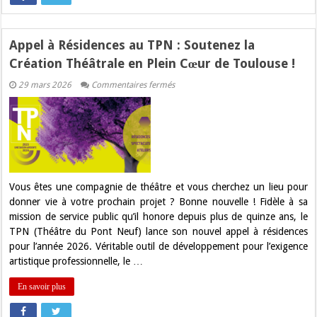
Appel à Résidences au TPN : Soutenez la
Création Théâtrale en Plein Cœur de Toulouse !
sur
29 mars 2026
Commentaires fermés
Appel
à
Résidences
au
TPN
:
Soutenez
la
Création
Théâtrale
Vous êtes une compagnie de théâtre et vous cherchez un lieu pour
en
donner vie à votre prochain projet ? Bonne nouvelle ! Fidèle à sa
Plein
Cœur
mission de service public qu’il honore depuis plus de quinze ans, le
de
TPN (Théâtre du Pont Neuf) lance son nouvel appel à résidences
Toulouse
!
pour l’année 2026. Véritable outil de développement pour l’exigence
artistique professionnelle, le …
En savoir plus