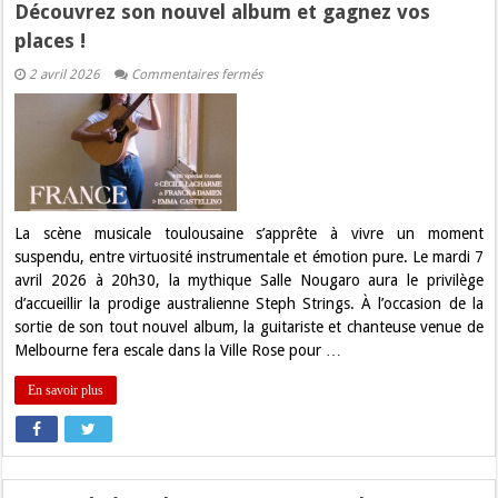
Découvrez son nouvel album et gagnez vos
places !
sur
2 avril 2026
Commentaires fermés
Steph
Strings
enflamme
la
Salle
Nougaro
:
Découvrez
son
nouvel
La scène musicale toulousaine s’apprête à vivre un moment
album
suspendu, entre virtuosité instrumentale et émotion pure. Le mardi 7
et
gagnez
avril 2026 à 20h30, la mythique Salle Nougaro aura le privilège
vos
d’accueillir la prodige australienne Steph Strings. À l’occasion de la
places
!
sortie de son tout nouvel album, la guitariste et chanteuse venue de
Melbourne fera escale dans la Ville Rose pour …
En savoir plus