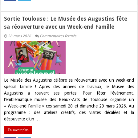
Sortie Toulouse : Le Musée des Augustins fête
sa réouverture avec un Week-end Famille
sur
28 mars 2026
Commentaires fermés
Sortie
Toulouse
:
Le
Musée
des
Augustins
fête
sa
réouverture
Le Musée des Augustins célèbre sa réouverture avec un week-end
avec
spécial famille ! Après des années de travaux, le Musée des
un
Week-
Augustins a rouvert ses portes. Pour fêter l’événement,
end
l’emblématique musée des Beaux-Arts de Toulouse organise un
Famille
« Week-end Famille » ces samedi 28 et dimanche 29 mars 2026. Au
programme : des ateliers créatifs, des visites décalées et la
découverte d’un …
En savoir plus