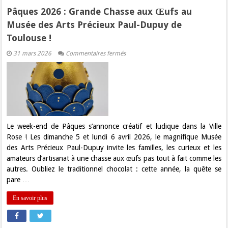
Pâques 2026 : Grande Chasse aux Œufs au
Musée des Arts Précieux Paul-Dupuy de
Toulouse !
sur
31 mars 2026
Commentaires fermés
Pâques
2026
:
Grande
Chasse
aux
Œufs
au
Musée
des
Le week-end de Pâques s’annonce créatif et ludique dans la Ville
Arts
Rose ! Les dimanche 5 et lundi 6 avril 2026, le magnifique Musée
Précieux
Paul-
des Arts Précieux Paul-Dupuy invite les familles, les curieux et les
Dupuy
amateurs d’artisanat à une chasse aux œufs pas tout à fait comme les
de
Toulouse
autres. Oubliez le traditionnel chocolat : cette année, la quête se
!
pare …
En savoir plus