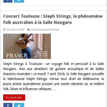
Concert Toulouse : Steph Strings, le phénomène
folk australien à la Salle Nougaro
sur
30 mars 2026
Commentaires fermés
Concert
Toulouse
:
Steph
Strings,
le
phénomène
folk
australien
à
Steph Strings à Toulouse : un voyage folk et percussif à la Salle
la
Nougaro. Avis aux amateurs de guitare acoustique et de belles
Salle
Nougaro
évasions musicales ! Le mardi 7 avril 2026, la Salle Nougaro accueille
la talentueuse Steph Strings. Venue tout droit de Melbourne, la
jeune artiste australienne promet une soirée vibrante où se mêlent
folk, blues et influences celtiques. …
En savoir plus