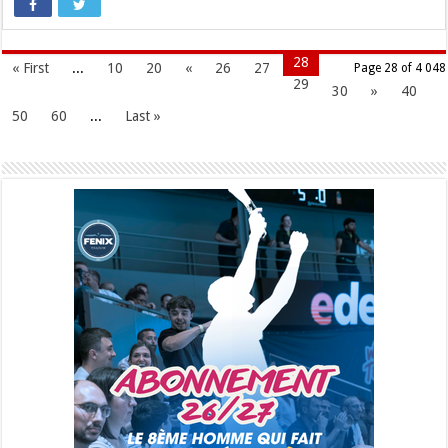
28
« First
...
10
20
«
26
27
Page 28 of 4 048
29
30
»
40
50
60
...
Last »