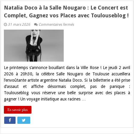
Natalia Doco à la Salle Nougaro : Le Concert est
Complet, Gagnez vos Places avec Toulouseblog !
sur
31 mars 2026
Commentaires fermés
Natalia
Doco
à
la
Salle
Nougaro
:
Le
Concert
est
Le printemps s’annonce bouillant dans la Ville Rose ! Le jeudi 2 avril
Complet,
2026 à 20h30, la célèbre Salle Nougaro de Toulouse accueillera
Gagnez
vos
l’envoûtante artiste argentine Natalia Doco. Si la billetterie a été prise
Places
d’assaut et affiche désormais complet, pas de panique :
avec
Toulouseblog
Toulouseblog vous réserve une belle surprise avec des places à
!
gagner ! Un voyage initiatique aux racines …
En savoir plus