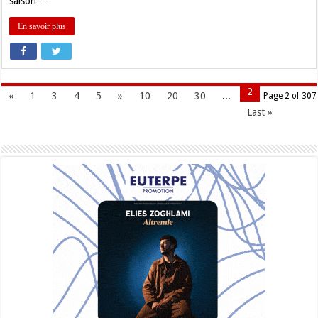
saison …
En savoir plus
2
«
1
3
4
5
»
10
20
30
...
Page 2 of 307
Last »