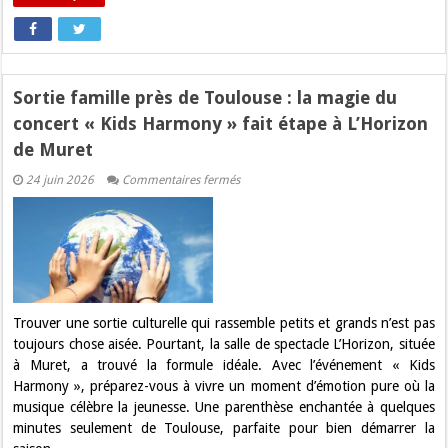
Sortie famille près de Toulouse : la magie du
concert « Kids Harmony » fait étape à L’Horizon
de Muret
sur
24 juin 2026
Commentaires fermés
Sortie
famille
près
de
Toulouse
:
la
magie
du
concert
Trouver une sortie culturelle qui rassemble petits et grands n’est pas
« Kids
toujours chose aisée. Pourtant, la salle de spectacle L’Horizon, située
Harmony »
fait
à Muret, a trouvé la formule idéale. Avec l’événement « Kids
étape
Harmony », préparez-vous à vivre un moment d’émotion pure où la
à
L’Horizon
musique célèbre la jeunesse. Une parenthèse enchantée à quelques
de
minutes seulement de Toulouse, parfaite pour bien démarrer la
Muret