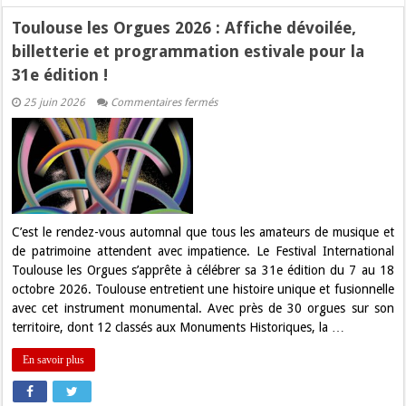
Toulouse les Orgues 2026 : Affiche dévoilée,
billetterie et programmation estivale pour la
31e édition !
sur
25 juin 2026
Commentaires fermés
Toulouse
les
Orgues
2026
:
Affiche
dévoilée,
billetterie
et
programmation
C’est le rendez-vous automnal que tous les amateurs de musique et
estivale
de patrimoine attendent avec impatience. Le Festival International
pour
la
Toulouse les Orgues s’apprête à célébrer sa 31e édition du 7 au 18
31e
octobre 2026. Toulouse entretient une histoire unique et fusionnelle
édition
!
avec cet instrument monumental. Avec près de 30 orgues sur son
territoire, dont 12 classés aux Monuments Historiques, la …
En savoir plus