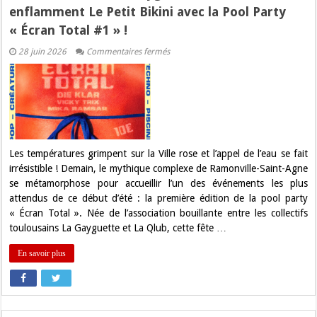
enflamment Le Petit Bikini avec la Pool Party
« Écran Total #1 » !
sur
28 juin 2026
Commentaires fermés
Alerte
Canicule
:
La
Gayguette
et
La
Qlub
enflamment
Le
Les températures grimpent sur la Ville rose et l’appel de l’eau se fait
Petit
irrésistible ! Demain, le mythique complexe de Ramonville-Saint-Agne
Bikini
avec
se métamorphose pour accueillir l’un des événements les plus
la
attendus de ce début d’été : la première édition de la pool party
Pool
Party
« Écran Total ». Née de l’association bouillante entre les collectifs
« Écran
toulousains La Gayguette et La Qlub, cette fête …
Total
#1 »
!
En savoir plus