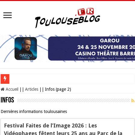
Les Nocturnes de la Cité de l’espace 2026 : l’événement incontournable de l’é
Accueil
||
Articles
||
Infos (page 2)
Infos
Dernières informations toulousaines
Festival Faites de l’Image 2026 : Les
Vidéophages fêtent leurs 25 ans au Parc de la