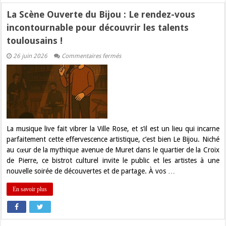
La Scène Ouverte du Bijou : Le rendez-vous
incontournable pour découvrir les talents
toulousains !
sur
26 juin 2026
Commentaires fermés
La
Scène
Ouverte
du
Bijou
:
Le
rendez-
vous
incontournable
La musique live fait vibrer la Ville Rose, et s’il est un lieu qui incarne
pour
parfaitement cette effervescence artistique, c’est bien Le Bijou. Niché
découvrir
les
au cœur de la mythique avenue de Muret dans le quartier de la Croix
talents
de Pierre, ce bistrot culturel invite le public et les artistes à une
toulousains
!
nouvelle soirée de découvertes et de partage. À vos …
En savoir plus