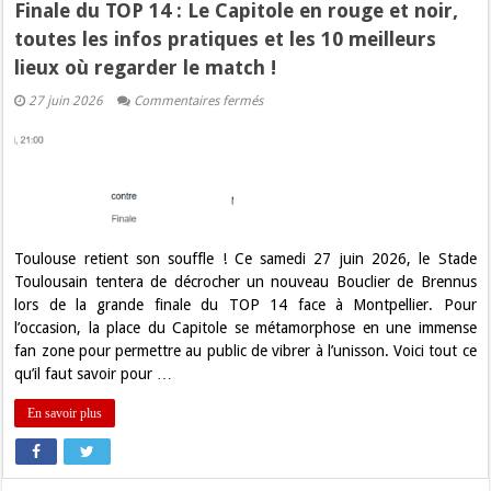
Finale du TOP 14 : Le Capitole en rouge et noir,
toutes les infos pratiques et les 10 meilleurs
lieux où regarder le match !
sur
27 juin 2026
Commentaires fermés
Finale
du
TOP
14
:
Le
Capitole
en
rouge
et
Toulouse retient son souffle ! Ce samedi 27 juin 2026, le Stade
noir,
Toulousain tentera de décrocher un nouveau Bouclier de Brennus
toutes
les
lors de la grande finale du TOP 14 face à Montpellier. Pour
infos
l’occasion, la place du Capitole se métamorphose en une immense
pratiques
et
fan zone pour permettre au public de vibrer à l’unisson. Voici tout ce
les
qu’il faut savoir pour …
10
meilleurs
lieux
En savoir plus
où
regarder
le
match
!