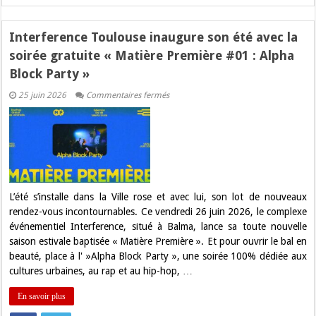
Interference Toulouse inaugure son été avec la
soirée gratuite « Matière Première #01 : Alpha
Block Party »
sur
25 juin 2026
Commentaires fermés
Interference
Toulouse
inaugure
son
été
avec
la
soirée
gratuite
« Matière
L’été s’installe dans la Ville rose et avec lui, son lot de nouveaux
Première
rendez-vous incontournables. Ce vendredi 26 juin 2026, le complexe
#01
:
événementiel Interference, situé à Balma, lance sa toute nouvelle
Alpha
saison estivale baptisée « Matière Première ». Et pour ouvrir le bal en
Block
Party »
beauté, place à l' »Alpha Block Party », une soirée 100% dédiée aux
cultures urbaines, au rap et au hip-hop, …
En savoir plus