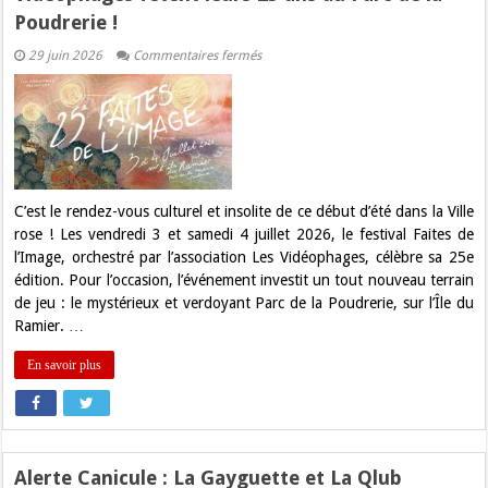
Poudrerie !
sur
29 juin 2026
Commentaires fermés
Festival
Faites
de
l’Image
2026
:
Les
Vidéophages
fêtent
leurs
C’est le rendez-vous culturel et insolite de ce début d’été dans la Ville
25
rose ! Les vendredi 3 et samedi 4 juillet 2026, le festival Faites de
ans
au
l’Image, orchestré par l’association Les Vidéophages, célèbre sa 25e
Parc
édition. Pour l’occasion, l’événement investit un tout nouveau terrain
de
la
de jeu : le mystérieux et verdoyant Parc de la Poudrerie, sur l’Île du
Poudrerie
Ramier. …
!
En savoir plus
Alerte Canicule : La Gayguette et La Qlub