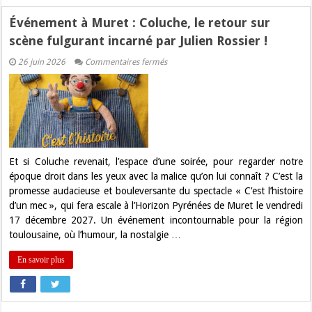
Événement à Muret : Coluche, le retour sur
scène fulgurant incarné par Julien Rossier !
sur
26 juin 2026
Commentaires fermés
Événement
à
Muret
:
Coluche,
le
retour
sur
scène
fulgurant
Et si Coluche revenait, l’espace d’une soirée, pour regarder notre
incarné
époque droit dans les yeux avec la malice qu’on lui connaît ? C’est la
par
Julien
promesse audacieuse et bouleversante du spectacle « C’est l’histoire
Rossier
d’un mec », qui fera escale à l’Horizon Pyrénées de Muret le vendredi
!
17 décembre 2027. Un événement incontournable pour la région
toulousaine, où l’humour, la nostalgie …
En savoir plus