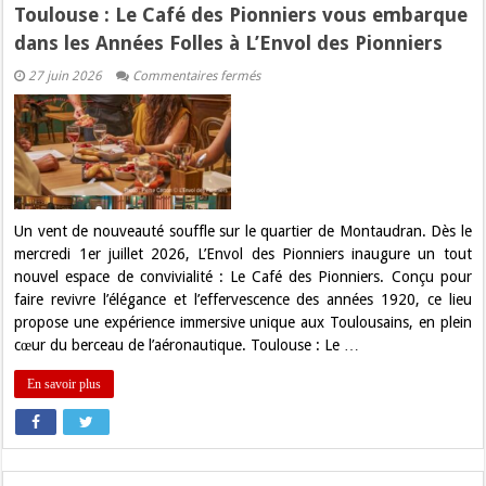
Toulouse : Le Café des Pionniers vous embarque
dans les Années Folles à L’Envol des Pionniers
sur
27 juin 2026
Commentaires fermés
Toulouse
:
Le
Café
des
Pionniers
vous
embarque
dans
les
Un vent de nouveauté souffle sur le quartier de Montaudran. Dès le
Années
mercredi 1er juillet 2026, L’Envol des Pionniers inaugure un tout
Folles
à
nouvel espace de convivialité : Le Café des Pionniers. Conçu pour
L’Envol
faire revivre l’élégance et l’effervescence des années 1920, ce lieu
des
Pionniers
propose une expérience immersive unique aux Toulousains, en plein
cœur du berceau de l’aéronautique. Toulouse : Le …
En savoir plus