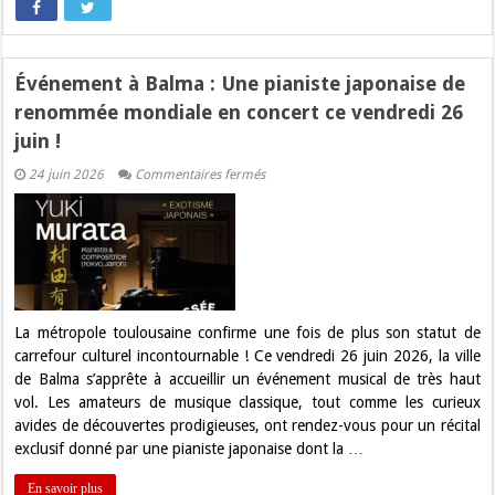
Événement à Balma : Une pianiste japonaise de
renommée mondiale en concert ce vendredi 26
juin !
sur
24 juin 2026
Commentaires fermés
Événement
à
Balma
:
Une
pianiste
japonaise
de
renommée
mondiale
La métropole toulousaine confirme une fois de plus son statut de
en
carrefour culturel incontournable ! Ce vendredi 26 juin 2026, la ville
concert
ce
de Balma s’apprête à accueillir un événement musical de très haut
vendredi
vol. Les amateurs de musique classique, tout comme les curieux
26
juin
avides de découvertes prodigieuses, ont rendez-vous pour un récital
!
exclusif donné par une pianiste japonaise dont la …
En savoir plus