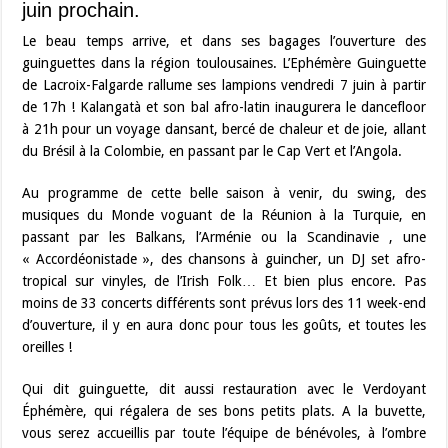
juin prochain.
Le beau temps arrive, et dans ses bagages l’ouverture des
guinguettes dans la région toulousaines. L’Ephémère Guinguette
de Lacroix-Falgarde rallume ses lampions vendredi 7 juin à partir
de 17h ! Kalangatà et son bal afro-latin inaugurera le dancefloor
à 21h pour un voyage dansant, bercé de chaleur et de joie, allant
du Brésil à la Colombie, en passant par le Cap Vert et l’Angola.
Au programme de cette belle saison à venir, du swing, des
musiques du Monde voguant de la Réunion à la Turquie, en
passant par les Balkans, l’Arménie ou la Scandinavie , une
« Accordéonistade », des chansons à guincher, un DJ set afro-
tropical sur vinyles, de l’Irish Folk… Et bien plus encore. Pas
moins de 33 concerts différents sont prévus lors des 11 week-end
d’ouverture, il y en aura donc pour tous les goûts, et toutes les
oreilles !
Qui dit guinguette, dit aussi restauration avec le Verdoyant
Éphémère, qui régalera de ses bons petits plats. A la buvette,
vous serez accueillis par toute l’équipe de bénévoles, à l’ombre