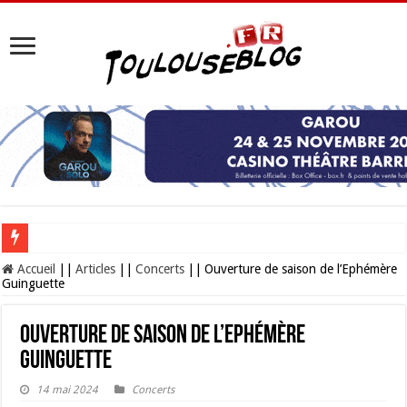
Les Nocturnes de la Cité de l’espace 2026 : l’événement incontournable de l’é
Accueil
||
Articles
||
Concerts
||
Ouverture de saison de l’Ephémère
Guinguette
Ouverture de saison de l’Ephémère
Guinguette
14 mai 2024
Concerts