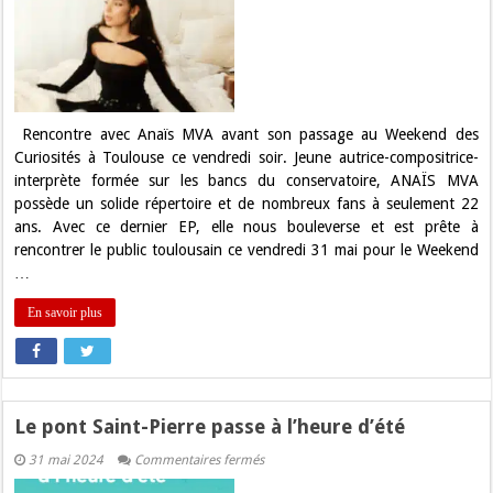
Anaïs
MVA au
Weekend
des
Curiosités
Rencontre avec Anaïs MVA avant son passage au Weekend des
Curiosités à Toulouse ce vendredi soir. Jeune autrice-compositrice-
interprète formée sur les bancs du conservatoire, ANAÏS MVA
possède un solide répertoire et de nombreux fans à seulement 22
ans. Avec ce dernier EP, elle nous bouleverse et est prête à
rencontrer le public toulousain ce vendredi 31 mai pour le Weekend
…
En savoir plus
Le pont Saint-Pierre passe à l’heure d’été
sur
31 mai 2024
Commentaires fermés
Le
pont