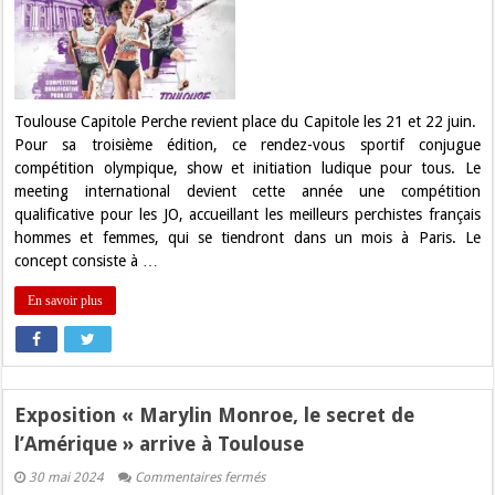
olympique
s’installe
au
Capitole
en
juin
Toulouse Capitole Perche revient place du Capitole les 21 et 22 juin.
Pour sa troisième édition, ce rendez-vous sportif conjugue
compétition olympique, show et initiation ludique pour tous. Le
meeting international devient cette année une compétition
qualificative pour les JO, accueillant les meilleurs perchistes français
hommes et femmes, qui se tiendront dans un mois à Paris. Le
concept consiste à …
En savoir plus
Exposition « Marylin Monroe, le secret de
l’Amérique » arrive à Toulouse
sur
30 mai 2024
Commentaires fermés
Exposition