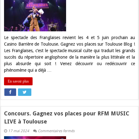
Gagnez
vos
places
pour
Les
Franglaises
à
Toulouse
Le spectacle des Franglaises revient les 4 et 5 juin prochain au
Casino Barrière de Toulouse. Gagnez vos places sur Toulouse Blog !
Les Franglaises, c’est le spectacle musical culte qui traduit les grands
succès du répertoire anglophone de la manière la plus littérale et la
plus absurde qui soit ! Venez découvrir ou redécouvrir ce
phénomène qui a déjà …
En savoir plus
Concours. Gagnez vos places pour RFM MUSIC
LIVE à Toulouse
sur
17 mai 2024
Commentaires fermés
Concours.