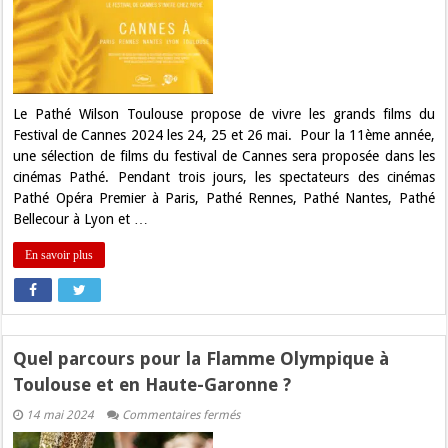
grands
films
du
Festival
de
Cannes
à
Toulouse
Le Pathé Wilson Toulouse propose de vivre les grands films du
Festival de Cannes 2024 les 24, 25 et 26 mai. Pour la 11ème année,
une sélection de films du festival de Cannes sera proposée dans les
cinémas Pathé. Pendant trois jours, les spectateurs des cinémas
Pathé Opéra Premier à Paris, Pathé Rennes, Pathé Nantes, Pathé
Bellecour à Lyon et …
En savoir plus
Quel parcours pour la Flamme Olympique à
Toulouse et en Haute-Garonne ?
sur
14 mai 2024
Commentaires fermés
Quel
parcours