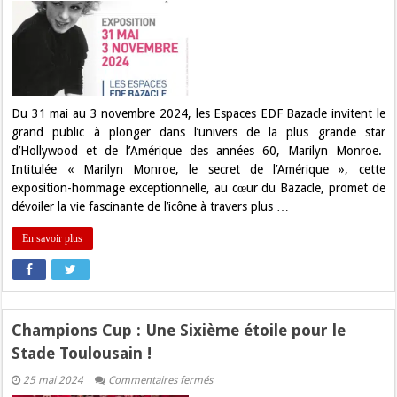
« Marylin
Monroe,
le
secret
de
l’Amérique »
arrive
à
Toulouse
Du 31 mai au 3 novembre 2024, les Espaces EDF Bazacle invitent le
grand public à plonger dans l’univers de la plus grande star
d’Hollywood et de l’Amérique des années 60, Marilyn Monroe.
Intitulée « Marilyn Monroe, le secret de l’Amérique », cette
exposition-hommage exceptionnelle, au cœur du Bazacle, promet de
dévoiler la vie fascinante de l’icône à travers plus …
En savoir plus
Champions Cup : Une Sixième étoile pour le
Stade Toulousain !
sur
25 mai 2024
Commentaires fermés
Champions