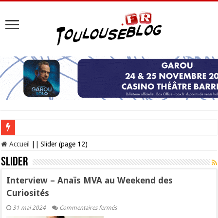
Les Nocturnes de la Cité de l’espace 2026 : l’événement incontournable de l’é
Accueil
||
Slider (page 12)
Slider
Interview – Anaïs MVA au Weekend des
Curiosités
sur
31 mai 2024
Commentaires fermés
Interview –