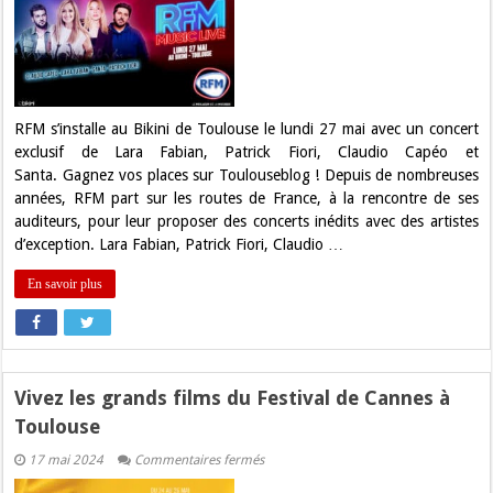
Gagnez
vos
places
pour
RFM
MUSIC
LIVE
à
Toulouse
RFM s’installe au Bikini de Toulouse le lundi 27 mai avec un concert
exclusif de Lara Fabian, Patrick Fiori, Claudio Capéo et
Santa. Gagnez vos places sur Toulouseblog ! Depuis de nombreuses
années, RFM part sur les routes de France, à la rencontre de ses
auditeurs, pour leur proposer des concerts inédits avec des artistes
d’exception. Lara Fabian, Patrick Fiori, Claudio …
En savoir plus
Vivez les grands films du Festival de Cannes à
Toulouse
sur
17 mai 2024
Commentaires fermés
Vivez
les