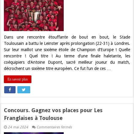
Cup
:
Une
Sixième
étoile
pour
le
Stade
Toulousain
Dans une rencontre étouffante de bout en bout, le Stade
!
Toulousain a battu le Leinster après prolongation (22-31) à Londres.
Sur leur maillot une sixième étoile de Champion d’Europe ! Quelle
rencontre ! Quel titre ! Au terme d’une finale haletante, les
coéquipiers d’Antoine Dupont, sacré meilleur joueur du match,
décrochent un sixième titre européen. Ce fut l’un de ces …
En savoir plus
Concours. Gagnez vos places pour Les
Franglaises à Toulouse
sur
24 mai 2024
Commentaires fermés
Concours.