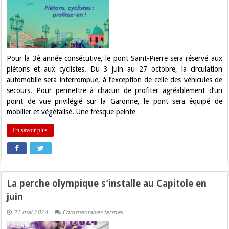
Saint-
Pierre
passe
à
l’heure
d’été
Pour la 3è année consécutive, le pont Saint-Pierre sera réservé aux
piétons et aux cyclistes. Du 3 juin au 27 octobre, la circulation
automobile sera interrompue, à l’exception de celle des véhicules de
secours. Pour permettre à chacun de profiter agréablement d’un
point de vue privilégié sur la Garonne, le pont sera équipé de
mobilier et végétalisé. Une fresque peinte …
En savoir plus
La perche olympique s’installe au Capitole en
juin
sur
31 mai 2024
Commentaires fermés
La
perche