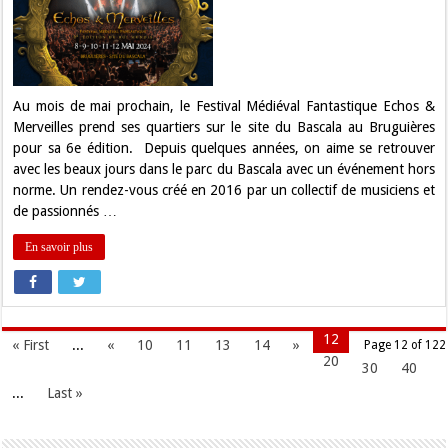
Fantastique
Echos
&
Merveilles
de
retour
cette
semaine
Au mois de mai prochain, le Festival Médiéval Fantastique Echos &
au
Merveilles prend ses quartiers sur le site du Bascala au Bruguières
Bascala
pour sa 6e édition. Depuis quelques années, on aime se retrouver
avec les beaux jours dans le parc du Bascala avec un événement hors
norme. Un rendez-vous créé en 2016 par un collectif de musiciens et
de passionnés …
En savoir plus
12
« First
...
«
10
11
13
14
»
Page 12 of 122
20
30
40
...
Last »