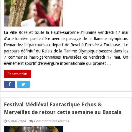
pour
la
Flamme
Olympique
à
Toulouse
et
en
La Ville Rose et toute la Haute-Garonne s’illumine vendredi 17 mai
Haute-
d’une lumière particulière avec le passage de la flamme olympique.
Garonne
?
Demandez le parcours au départ de Revel à l’arrivée à Toulouse ! Le
parcours définitif du Relais de la Flamme Olympique passera dans les
7 communes haut-garonnaises traversées ce vendredi 17 mai. Un
événement sportif d’envergure internationale qui promet …
En savoir plus
Festival Médiéval Fantastique Echos &
Merveilles de retour cette semaine au Bascala
sur
6 mai 2024
Commentaires fermés
Festival
Médiéval