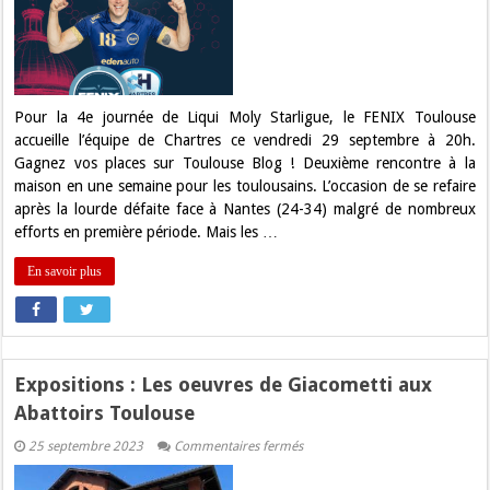
Gagnez
vos
places
pour
FENIX
Toulouse
–
Chartres
Pour la 4e journée de Liqui Moly Starligue, le FENIX Toulouse
!
accueille l’équipe de Chartres ce vendredi 29 septembre à 20h.
Gagnez vos places sur Toulouse Blog ! Deuxième rencontre à la
maison en une semaine pour les toulousains. L’occasion de se refaire
après la lourde défaite face à Nantes (24-34) malgré de nombreux
efforts en première période. Mais les …
En savoir plus
Expositions : Les oeuvres de Giacometti aux
Abattoirs Toulouse
sur
25 septembre 2023
Commentaires fermés
Expositions
: