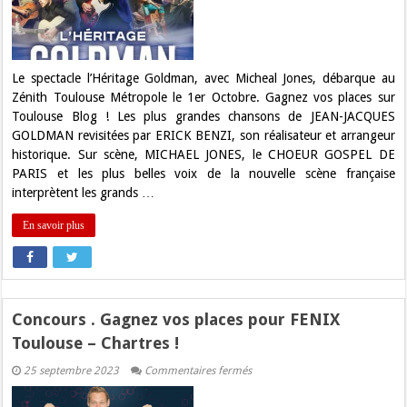
pour
le
spectacle
L’Heritage
Goldman
à
Le spectacle l’Héritage Goldman, avec Micheal Jones, débarque au
Toulouse
Zénith Toulouse Métropole le 1er Octobre. Gagnez vos places sur
Toulouse Blog ! Les plus grandes chansons de JEAN-JACQUES
GOLDMAN revisitées par ERICK BENZI, son réalisateur et arrangeur
historique. Sur scène, MICHAEL JONES, le CHOEUR GOSPEL DE
PARIS et les plus belles voix de la nouvelle scène française
interprètent les grands …
En savoir plus
Concours . Gagnez vos places pour FENIX
Toulouse – Chartres !
sur
25 septembre 2023
Commentaires fermés
Concours
.