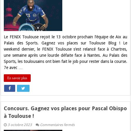
Gagnez
vos
places
pour
FENIX
Toulouse
–
Aix
!
Le FENIX Toulouse reçoit le 13 octobre prochain l’équipe de Aix au
Palais des Sports. Gagnez vos places sur Toulouse Blog ! Le
weekend dernier, le FENIX Toulouse s’est relancé face à Chartres,
une semaine après une lourde défaite face à Nantes. Au Palais des
Sports, les toulousains ont bien fait le job pour rester dans la course.
7e avec …
En savoir plus
Concours. Gagnez vos places pour Pascal Obispo
à Toulouse !
sur
3 octobre 2023
Commentaires fermés
Concours.