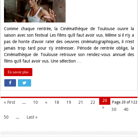
« Les
Films
qu’il
faut
avoir vus »
à
la
Comme chaque rentrée, la Cinémathèque de Toulouse ouvre la
Cinémathèque
saison avec son festival Les Films qu’il faut avoir vus. Même si il n’y a
de
Toulouse
pas de honte d’avoir rater des oeuvres cinématographiques, il n’est
jamais trop tard pour s’y intéresser. Période de rentrée oblige, la
Cinémathèque de Toulouse retrouve son rendez-vous annuel des
films qu’il faut avoir vus. Une sélection …
En savoir plus
20
« First
...
10
«
18
19
21
22
Page 20 of 122
»
30
40
50
...
Last »