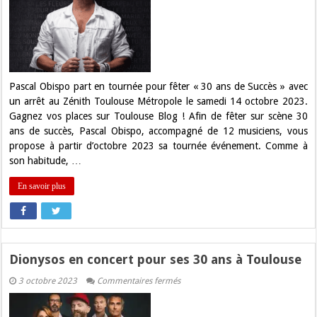
Gagnez
vos
places
pour
Pascal
Obispo
à
Toulouse
!
Pascal Obispo part en tournée pour fêter « 30 ans de Succès » avec
un arrêt au Zénith Toulouse Métropole le samedi 14 octobre 2023.
Gagnez vos places sur Toulouse Blog ! Afin de fêter sur scène 30
ans de succès, Pascal Obispo, accompagné de 12 musiciens, vous
propose à partir d’octobre 2023 sa tournée événement. Comme à
son habitude, …
En savoir plus
Dionysos en concert pour ses 30 ans à Toulouse
sur
3 octobre 2023
Commentaires fermés
Dionysos
en
concert