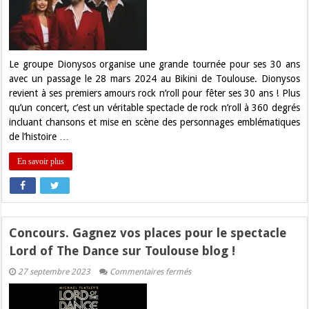
pour
ses
30
ans
à
Toulouse
Le groupe Dionysos organise une grande tournée pour ses 30 ans
avec un passage le 28 mars 2024 au Bikini de Toulouse. Dionysos
revient à ses premiers amours rock n’roll pour fêter ses 30 ans ! Plus
qu’un concert, c’est un véritable spectacle de rock n’roll à 360 degrés
incluant chansons et mise en scène des personnages emblématiques
de l’histoire …
En savoir plus
Concours. Gagnez vos places pour le spectacle
Lord of The Dance sur Toulouse blog !
sur
27 septembre 2023
Commentaires fermés
Concours.
Gagnez
vos