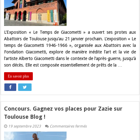
Les
oeuvres
de
Giacometti
aux
Abattoirs
Toulouse
L’Exposition « Le Temps de Giacometti » a ouvert ses protes aux
Abattoirs de Toulouse jusqu’au 21 janvier prochain. L’exposition « Le
temps de Giacometti 1946-1966 », organisée aux Abattoirs avec la
Fondation Giacometti, explore de manière inédite l’art et la vie de
l’artiste Alberto Giacometti dans le contexte de l’après-guerre, jusqu’à
son décès. Elle est composée essentiellement de prêts de la …
En savoir plus
Concours. Gagnez vos places pour Zazie sur
Toulouse Blog !
sur
19 septembre 2023
Commentaires fermés
Concours.
Gagnez
vos