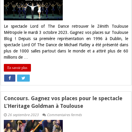
places
pour
le
spectacle
Lord
of
The
Le spectacle Lord of The Dance retrouver le Zénith Toulouse
Dance
Métropole le mardi 3 octobre 2023. Gagnez vos places sur Toulouse
sur
Toulouse
Blog ! Depuis sa première représentation en 1996 à Dublin, le
blog
spectacle Lord Of The Dance de Michael Flatley a été présenté dans
!
plus de 1000 salles partout dans le monde et a attiré plus de 60
millions de …
En savoir plus
Concours. Gagnez vos places pour le spectacle
L’Heritage Goldman à Toulouse
sur
26 septembre 2023
Commentaires fermés
Concours.
Gagnez
vos
places