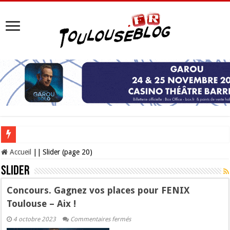
Les Nocturnes de la Cité de l’espace 2026 : l’événement incontournable de l’é
Accueil
||
Slider (page 20)
Slider
Concours. Gagnez vos places pour FENIX
Toulouse – Aix !
sur
4 octobre 2023
Commentaires fermés
Concours.