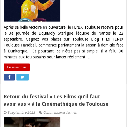
places
pour
FENIX
Toulouse
–
Nantes
!
Après sa belle victoire en ouverture, le FENIX Toulouse recevra pour
le 3e journée de LiquiMoly Starligue l’équipe de Nantes le 22
septembre. Gagnez vos places sur Toulouse Blog ! Le FENIX
Toulouse Handball, commence parfaitement la saison à domicile face
à Dunkerque. Et pourtant, ce n’état pas si simple. Il a fallu 30
minutes aux toulousains pour lancer réellement …
En savoir plus
Retour du festival « Les Films qu’il faut
avoir vus » à la Cinémathèque de Toulouse
sur
8 septembre 2023
Commentaires fermés
Retour
du
festival