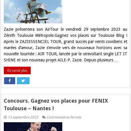
places
pour
Zazie
sur
Toulouse
Blog
!
Zazie présentera son AirTour le vendredi 29 septembre 2023 au
Zénith Toulouse Métropole.Gagnez vos places sur Toulouse Blog !
Après le ZAZIESSENCIEL TOUR, grand succès par vents covidiens et
marées d’amour, Zazie s’envole vers de nouveaux horizons avec sa
nouvelle tournée : AIR TOUR, lancée par le virevoltant single LET IT
SHINE et son nouveau projet AILE-P. Zazie. Depuis plusieurs …
En savoir plus
Concours. Gagnez vos places pour FENIX
Toulouse – Nantes !
sur
13 septembre 2023
Commentaires fermés
Concours.
Gagnez
vos