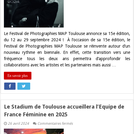
MAP
Toulouse
de
retour
à
la
rentrée
avec
Le Festival de Photographies MAP Toulouse annonce sa 15e édition,
une
du 12 au 29 septembre 2024 ! À l’occasion de sa 15e édition, le
expo
Robert
Festival de Photographies MAP Toulouse se réinvente autour d’un
Doisneau
nouveau rythme en biennale. En effet, cette transition vers une
fréquence tous les deux ans permettra d’approfondir les
collaborations avec les artistes et les partenaires mais aussi …
En savoir plus
Le Stadium de Toulouse accueillera l’Equipe de
France Féminine en 2025
sur
26 avril 2024
Commentaires fermés
Le
Stadium