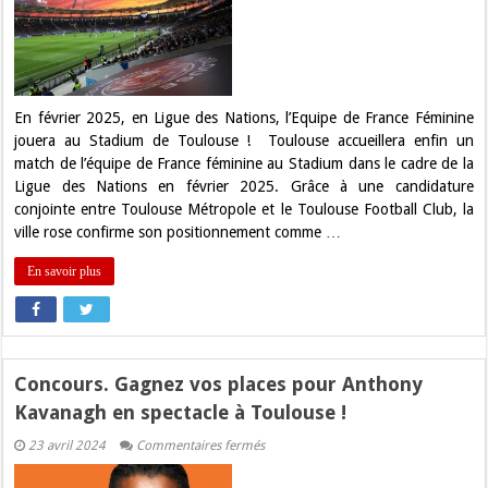
de
Toulouse
accueillera
l’Equipe
de
France
Féminine
en
En février 2025, en Ligue des Nations, l’Equipe de France Féminine
2025
jouera au Stadium de Toulouse ! Toulouse accueillera enfin un
match de l’équipe de France féminine au Stadium dans le cadre de la
Ligue des Nations en février 2025. Grâce à une candidature
conjointe entre Toulouse Métropole et le Toulouse Football Club, la
ville rose confirme son positionnement comme …
En savoir plus
Concours. Gagnez vos places pour Anthony
Kavanagh en spectacle à Toulouse !
sur
23 avril 2024
Commentaires fermés
Concours.
Gagnez