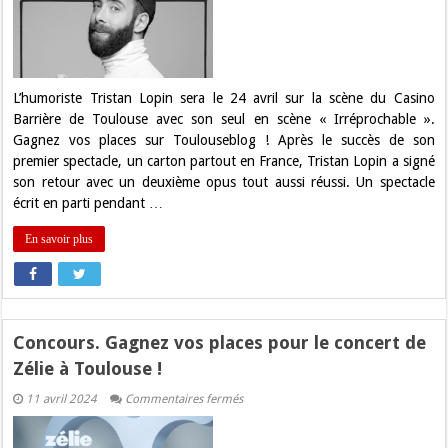
places
pour
le
spectacle
de
Tristan
Lopin
L’humoriste Tristan Lopin sera le 24 avril sur la scène du Casino
à
Barrière de Toulouse avec son seul en scène « Irréprochable ».
Toulouse
!
Gagnez vos places sur Toulouseblog ! Après le succès de son
premier spectacle, un carton partout en France, Tristan Lopin a signé
son retour avec un deuxième opus tout aussi réussi. Un spectacle
écrit en parti pendant …
En savoir plus
Concours. Gagnez vos places pour le concert de
Zélie à Toulouse !
sur
11 avril 2024
Commentaires fermés
Concours.
Gagnez
vos