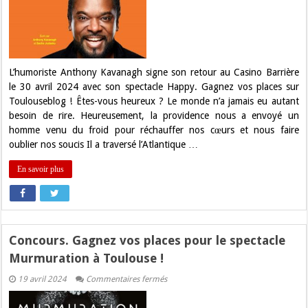
vos
places
pour
Anthony
Kavanagh
en
spectacle
à
L’humoriste Anthony Kavanagh signe son retour au Casino Barrière
Toulouse
le 30 avril 2024 avec son spectacle Happy. Gagnez vos places sur
!
Toulouseblog ! Êtes-vous heureux ? Le monde n’a jamais eu autant
besoin de rire. Heureusement, la providence nous a envoyé un
homme venu du froid pour réchauffer nos cœurs et nous faire
oublier nos soucis Il a traversé l’Atlantique …
En savoir plus
Concours. Gagnez vos places pour le spectacle
Murmuration à Toulouse !
sur
19 avril 2024
Commentaires fermés
Concours.
Gagnez
vos