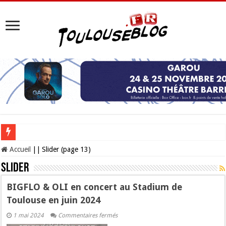
Les Nocturnes de la Cité de l’espace 2026 : l’événement incontournable de l’é
Accueil
||
Slider (page 13)
Slider
BIGFLO & OLI en concert au Stadium de
Toulouse en juin 2024
sur
1 mai 2024
Commentaires fermés
BIGFLO