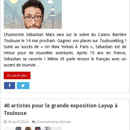
Gagnez
vos
places
pour
Sebastian
Marx
à
Toulouse
L’humoriste Sebastian Marx sera sur la scène du Casino Barrière
Toulouse le 14 mai prochain. Gagnez vos places sur Toulouseblog !
Suite au succès de « Un New Yorkais À Paris », Sebastian est de
retour pour de nouvelles aventures. Après 15 ans en France,
Sebastian se raconte ! Même s’il parle encore le français avec un
accent de touriste …
En savoir plus
40 artistes pour la grande exposition Layup à
Toulouse
sur
30 avril 2024
Commentaires fermés
40
artistes