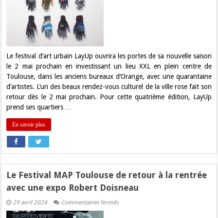
pour
la
grande
exposition
Layup
à
Toulouse
Le festival d’art urbain LayUp ouvrira les portes de sa nouvelle saison
le 2 mai prochain en investissant un lieu XXL en plein centre de
Toulouse, dans les anciens bureaux d’Orange, avec une quarantaine
d’artistes. L’un des beaux rendez-vous culturel de la ville rose fait son
retour dès le 2 mai prochain. Pour cette quatrième édition, LayUp
prend ses quartiers …
En savoir plus
Le Festival MAP Toulouse de retour à la rentrée
avec une expo Robert Doisneau
sur
29 avril 2024
Commentaires fermés
Le
Festival