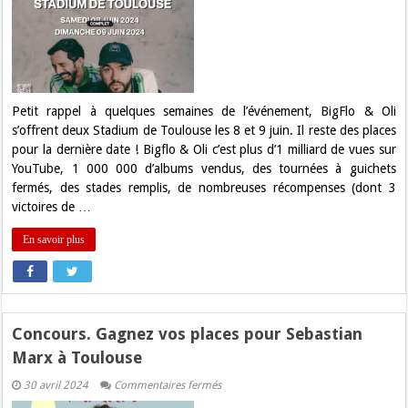
&
OLI
en
concert
au
Stadium
de
Toulouse
en
Petit rappel à quelques semaines de l’événement, BigFlo & Oli
juin
s’offrent deux Stadium de Toulouse les 8 et 9 juin. Il reste des places
2024
pour la dernière date ! Bigflo & Oli c’est plus d’1 milliard de vues sur
YouTube, 1 000 000 d’albums vendus, des tournées à guichets
fermés, des stades remplis, de nombreuses récompenses (dont 3
victoires de …
En savoir plus
Concours. Gagnez vos places pour Sebastian
Marx à Toulouse
sur
30 avril 2024
Commentaires fermés
Concours.