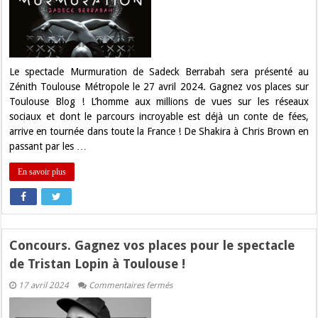
places
pour
le
spectacle
Murmuration
à
Toulouse
Le spectacle Murmuration de Sadeck Berrabah sera présenté au
!
Zénith Toulouse Métropole le 27 avril 2024. Gagnez vos places sur
Toulouse Blog ! L’homme aux millions de vues sur les réseaux
sociaux et dont le parcours incroyable est déjà un conte de fées,
arrive en tournée dans toute la France ! De Shakira à Chris Brown en
passant par les …
En savoir plus
Concours. Gagnez vos places pour le spectacle
de Tristan Lopin à Toulouse !
sur
17 avril 2024
Commentaires fermés
Concours.
Gagnez
vos