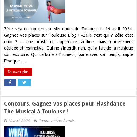
places
pour
le
concert
de
Zélie
à
Zélie sera en concert au Metronum de Toulouse le 19 avril 2024.
Toulouse
Gagnez vos places sur Toulouse Blog ! «Zélie c’est qui ? Zélie c’est
!
quoi ? ». Une artiste en apparence candide, mais foncièrement
décidée et instinctive. Qui ne s’interdit rien, qui a fait de la musique
son exutoire. Qui carbure à l’humeur, parle avec son temps, capte
l’époque. …
En savoir plus
Concours. Gagnez vos places pour Flashdance
The Musical à Toulouse !
sur
10 avril 2024
Commentaires fermés
Concours.
Gagnez
vos