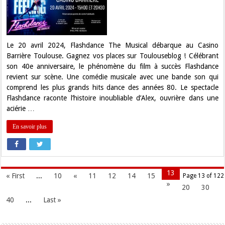
places
pour
Flashdance
The
Musical
à
Toulouse
Le 20 avril 2024, Flashdance The Musical débarque au Casino
!
Barrière Toulouse. Gagnez vos places sur Toulouseblog ! Célébrant
son 40e anniversaire, le phénomène du film à succès Flashdance
revient sur scène. Une comédie musicale avec une bande son qui
comprend les plus grands hits dance des années 80. Le spectacle
Flashdance raconte l’histoire inoubliable d’Alex, ouvrière dans une
aciérie …
En savoir plus
13
« First
...
10
«
11
12
14
15
Page 13 of 122
»
20
30
40
...
Last »