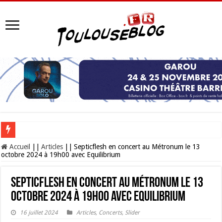
Les Nocturnes de la Cité de l’espace 2026 : l’événement incontournable de l’é
Accueil
||
Articles
||
Septicflesh en concert au Métronum le 13
octobre 2024 à 19h00 avec Equilibrium
Septicflesh en concert au Métronum le 13
octobre 2024 à 19h00 avec Equilibrium
16 juillet 2024
Articles
,
Concerts
,
Slider