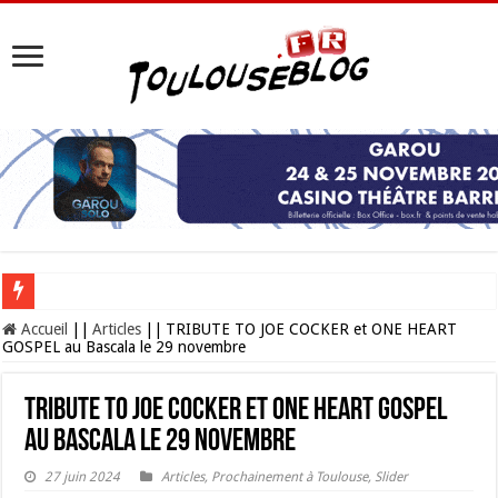
Les Nocturnes de la Cité de l’espace 2026 : l’événement incontournable de l’é
Accueil
||
Articles
||
TRIBUTE TO JOE COCKER et ONE HEART
GOSPEL au Bascala le 29 novembre
TRIBUTE TO JOE COCKER et ONE HEART GOSPEL
au Bascala le 29 novembre
27 juin 2024
Articles
,
Prochainement à Toulouse
,
Slider