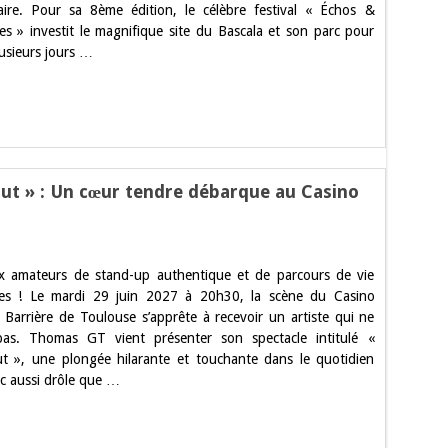
naire. Pour sa 8ème édition, le célèbre festival « Échos &
les » investit le magnifique site du Bascala et son parc pour
es
lusieurs jours …
se
ut » : Un cœur tendre débarque au Casino
s
x amateurs de stand-up authentique et de parcours de vie
te
ues ! Le mardi 29 juin 2027 à 20h30, la scène du Casino
haut »
 Barrière de Toulouse s’apprête à recevoir un artiste qui ne
pas. Thomas GT vient présenter son spectacle intitulé «
ut », une plongée hilarante et touchante dans le quotidien
que
c aussi drôle que …
re
se