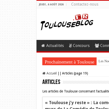
Contactez-nous
JEUDI , 6 AOÛT 2026
Actualités
Concours
Conn
Prochainement à Toulouse
Les Noc
Accueil
||
Articles (page 19)
Articles
Les articles de Toulouse concernant l’actualité 
« Toulouse j’y reste » : La co
murs de La Comédie de Toulou