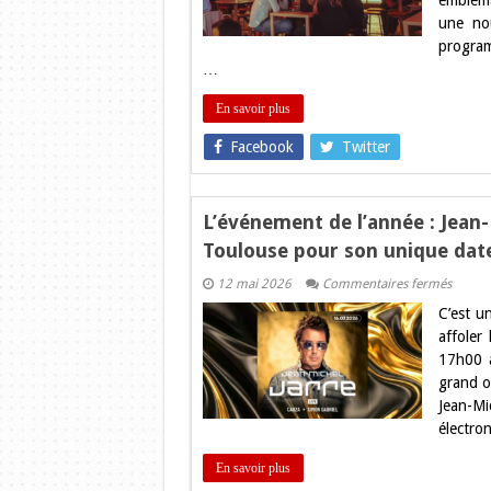
embléma
lance
une no
sa
saison
program
sur
…
les
chape
de
En savoir plus
roues
à
Facebook
Twitter
Gramo
et
Monta
!
L’événement de l’année : Jean
Toulouse pour son unique date
sur
12 mai 2026
Commentaires fermés
L’évén
C’est u
de
l’année
affoler 
:
17h00 à
Jean-
Michel
grand o
Jarre
Jean-Mi
enfla
le
électro
Poney
Club
de
En savoir plus
Toulou