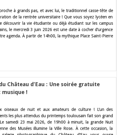
s
proche à grands pas, et avec lui, le traditionnel casse-tête de
aration de la rentrée universitaire ! Que vous soyez lycéen en
e découvrir la vie étudiante ou déjà étudiant sur les campus
z
ment
ains, le mercredi 3 juin 2026 est une date à cocher d’urgence
tre agenda. À partir de 14h00, la mythique Place Saint-Pierre
u Château d’Eau : Une soirée gratuite
 musique !
x oiseaux de nuit et aux amateurs de culture ! L’un des
nts les plus attendus du printemps toulousain fait son grand
 Le samedi 23 mai 2026, de 19h00 à minuit, la grande Nuit
e
nne des Musées illumine la Ville Rose. À cette occasion, la
e galerie photographique du Château d’Eau vous ouvre