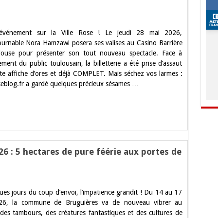
 événement sur la Ville Rose ! Le jeudi 28 mai 2026,
wi
tournable Nora Hamzawi posera ses valises au Casino Barrière
louse pour présenter son tout nouveau spectacle. Face à
re
ment du public toulousain, la billetterie a été prise d’assaut
se
ate affiche d’ores et déjà COMPLET. Mais séchez vos larmes :
eblog.fr a gardé quelques précieux sésames …
t,
26 : 5 hectares de pure féérie aux portes de
l
ues jours du coup d’envoi, l’impatience grandit ! Du 14 au 17
26, la commune de Bruguières va de nouveau vibrer au
les
des tambours, des créatures fantastiques et des cultures de