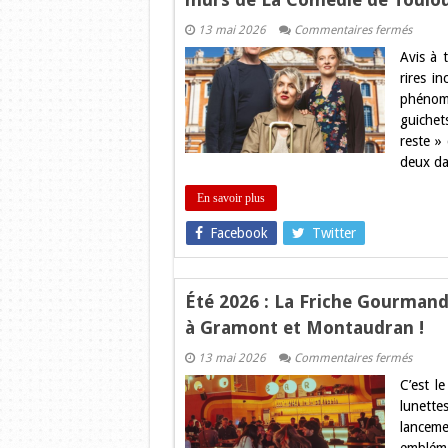
sur
13 mai 2026
Commentaires fermés
« Toul
Avis à 
j’y
reste »
rires i
:
phénom
La
coméd
guichet
100%
reste »
toulou
fait
deux d
trembl
les
murs
En savoir plus
de
La
Facebook
Twitter
Coméd
de
Toulou
!
Été 2026 : La Friche Gourmand
à Gramont et Montaudran !
sur
13 mai 2026
Commentaires fermés
Été
C’est l
2026
:
lunette
La
lancem
Friche
Gourm