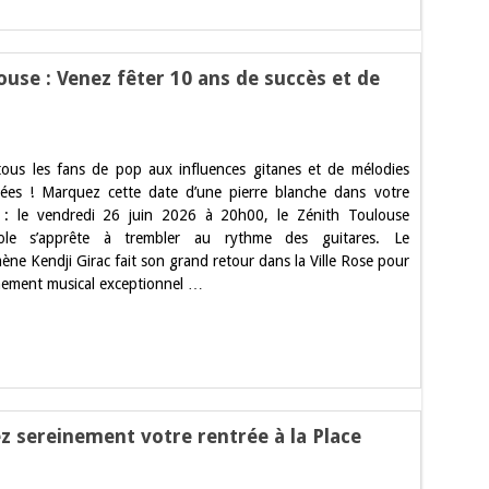
ouse : Venez fêter 10 ans de succès et de
tous les fans de pop aux influences gitanes et de mélodies
llées ! Marquez cette date d’une pierre blanche dans votre
 : le vendredi 26 juin 2026 à 20h00, le Zénith Toulouse
e
ole s’apprête à trembler au rythme des guitares. Le
ne Kendji Girac fait son grand retour dans la Ville Rose pour
ement musical exceptionnel …
z sereinement votre rentrée à la Place