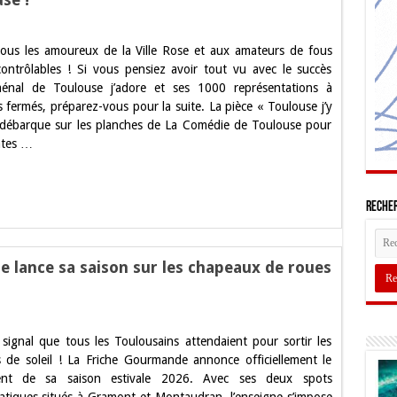
ouse
tous les amoureux de la Ville Rose et aux amateurs de fous
ncontrôlables ! Si vous pensiez avoir tout vu avec le succès
énal de Toulouse j’adore et ses 1000 représentations à
ie
s fermés, préparez-vous pour la suite. La pièce « Toulouse j’y
 débarque sur les planches de La Comédie de Toulouse pour
saine
ates …
er
Recher
ie
se
e lance sa saison sur les chapeaux de roues
e signal que tous les Toulousains attendaient pour sortir les
s de soleil ! La Friche Gourmande annonce officiellement le
ent de sa saison estivale 2026. Avec ses deux spots
ande