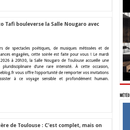
se
o Tafì bouleverse la Salle Nougaro avec
z
rs de spectacles poétiques, de musiques métissées et de
ances engagées, cette soirée est faite pour vous ! Le mardi
2026 à 20h30, la Salle Nougaro de Toulouse accueille une
to
n pluridisciplinaire d’une rare intensité. À cette occasion,
eblog.fr vous offre l’opportunité de remporter vos invitations
erse
ssister à ce voyage sensible et profondément humain.
ro
Météo 
s
»
re de Toulouse : C’est complet, mais on