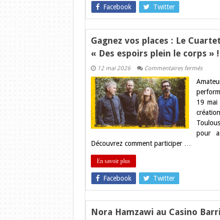
pour
Facebook
Twitter
son
unique
date
françai
!
Gagnez vos places : Le Cuartet
« Des espoirs plein le corps » !
sur
12 mai 2026
Commentaires fermés
Gagne
Amateu
vos
places
perform
:
19 mai 
Le
Cuarte
créatio
Tafì
Toulous
boulev
la
pour a
Salle
Découvrez comment participer …
Nouga
avec
« Des
En savoir plus
espoir
plein
Facebook
Twitter
le
corps 
!
Nora Hamzawi au Casino Barriè