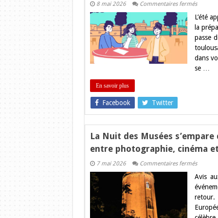
sur
8 mai 2026
Commentaires fermés
Étudiant
L’été ap
et
Lycéens
la prép
:
passe d
Prépare
sereine
toulous
votre
dans vo
rentrée
à
se …
la
Place
Saint-
En savoir plus
Pierre
!
Facebook
Twitter
La Nuit des Musées s’empare d
entre photographie, cinéma et
sur
7 mai 2026
Commentaires fermés
La
Avis au
Nuit
des
événeme
Musées
retour.
s’empar
du
Europée
Château
célèbr
d’Eau