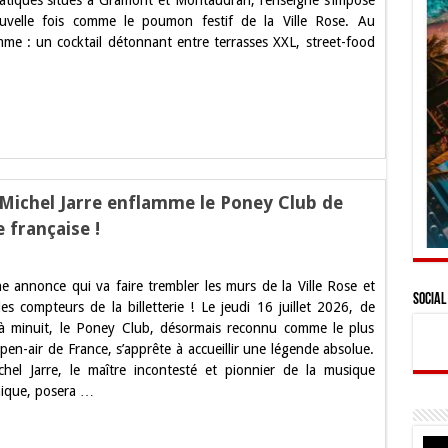
tiques situés à Gramont et Montaudran, l’enseigne s’impose
uvelle fois comme le poumon festif de la Ville Rose. Au
me : un cocktail détonnant entre terrasses XXL, street-food
aux
nt
udran
-Michel Jarre enflamme le Poney Club de
 française !
ement
ne annonce qui va faire trembler les murs de la Ville Rose et
Social
les compteurs de la billetterie ! Le jeudi 16 juillet 2026, de
 minuit, le Poney Club, désormais reconnu comme le plus
pen-air de France, s’apprête à accueillir une légende absolue.
chel Jarre, le maître incontesté et pionnier de la musique
mme
nique, posera …
se