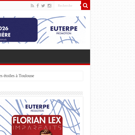
s étoiles à Toulouse